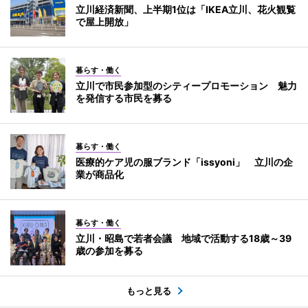
立川経済新聞、上半期1位は「IKEA立川、花火観覧
で屋上開放」
暮らす・働く
立川で市民参加型のシティープロモーション 魅力
を発信する市民を募る
暮らす・働く
医療的ケア児の服ブランド「issyoni」 立川の企
業が商品化
暮らす・働く
立川・昭島で若者会議 地域で活動する18歳～39
歳の参加を募る
もっと見る