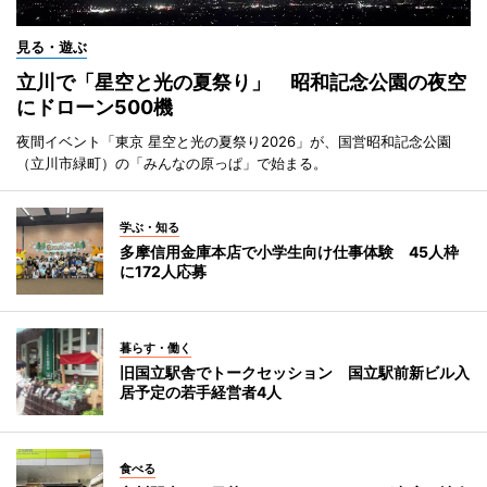
見る・遊ぶ
立川で「星空と光の夏祭り」 昭和記念公園の夜空
にドローン500機
夜間イベント「東京 星空と光の夏祭り2026」が、国営昭和記念公園
（立川市緑町）の「みんなの原っぱ」で始まる。
学ぶ・知る
多摩信用金庫本店で小学生向け仕事体験 45人枠
に172人応募
暮らす・働く
旧国立駅舎でトークセッション 国立駅前新ビル入
居予定の若手経営者4人
食べる