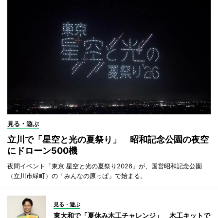
見る・遊ぶ
立川で「星空と光の夏祭り」 昭和記念公園の夜空
にドローン500機
夜間イベント「東京 星空と光の夏祭り2026」が、国営昭和記念公園
（立川市緑町）の「みんなの原っぱ」で始まる。
見る・遊ぶ
東大和で「夏休み木工チャレンジ」 木工キットで