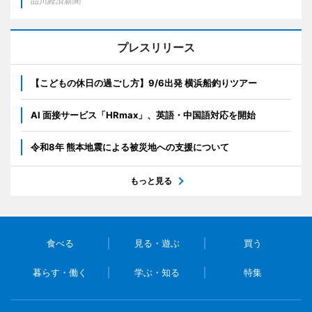
品川経済新聞
プレスリリース
【こどもの休日の過ごし方】9/6出発 横浜船釣りツアー
AI 面接サービス「HRmax」、英語・中国語対応を開始
令和8年 熊本地震による被災地への支援について
もっと見る
食べる
見る・遊ぶ
買う
暮らす・働く
学ぶ・知る
特集