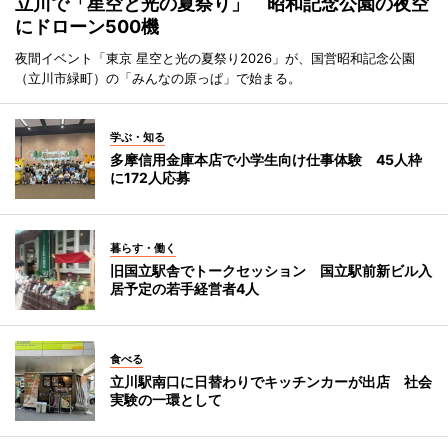
立川で「星空と光の夏祭り」 昭和記念公園の夜空
にドローン500機
夜間イベント「東京 星空と光の夏祭り2026」が、国営昭和記念公園
（立川市緑町）の「みんなの原っぱ」で始まる。
学ぶ・知る
多摩信用金庫本店で小学生向け仕事体験 45人枠
に172人応募
暮らす・働く
旧国立駅舎でトークセッション 国立駅前新ビル入
居予定の若手経営者4人
食べる
立川駅南口に日替わりでキッチンカーが出店 社会
実験の一環として