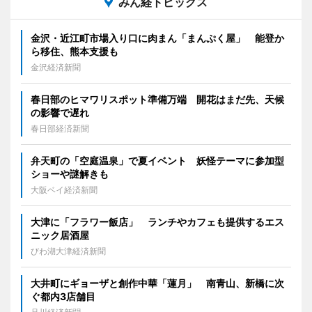
みん経トピックス
金沢・近江町市場入り口に肉まん「まんぷく屋」 能登か
ら移住、熊本支援も
金沢経済新聞
春日部のヒマワリスポット準備万端 開花はまだ先、天候
の影響で遅れ
春日部経済新聞
弁天町の「空庭温泉」で夏イベント 妖怪テーマに参加型
ショーや謎解きも
大阪ベイ経済新聞
大津に「フラワー飯店」 ランチやカフェも提供するエス
ニック居酒屋
びわ湖大津経済新聞
大井町にギョーザと創作中華「蓮月」 南青山、新橋に次
ぐ都内3店舗目