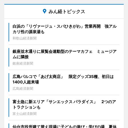
みん経トピックス
白浜の「リヴァージュ・スパひきがわ」営業再開 強アル
カリ性の源泉湯も
和歌山経済新聞
銀座並木通りに展覧会連動型のテーマカフェ ミュージア
ムに隣接
銀座経済新聞
広島パルコで「あげ太商店」 限定グッズ35種、初日は
1400人超来場
広島経済新聞
富士急に新エリア「サンエックス パラダイス」 2つのア
トラクションも
富士山経済新聞
仙台市役所建て替え現場に子どもの遊び・学びの場 夏休