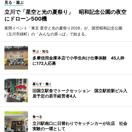
見る・遊ぶ
立川で「星空と光の夏祭り」 昭和記念公園の夜空
にドローン500機
夜間イベント「東京 星空と光の夏祭り2026」が、国営昭和記念公園
（立川市緑町）の「みんなの原っぱ」で始まる。
学ぶ・知る
多摩信用金庫本店で小学生向け仕事体験 45人枠
に172人応募
暮らす・働く
旧国立駅舎でトークセッション 国立駅前新ビル入
居予定の若手経営者4人
食べる
立川駅南口に日替わりでキッチンカーが出店 社会
実験の一環として