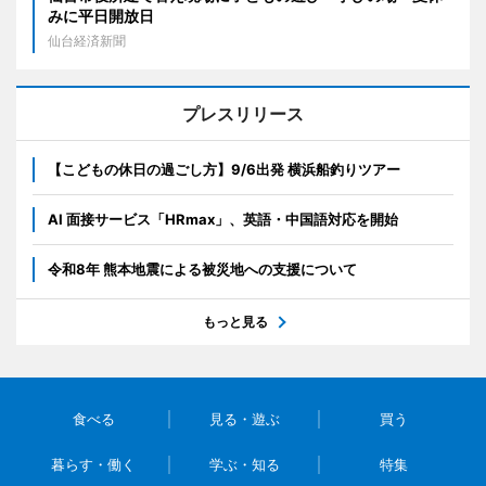
みに平日開放日
仙台経済新聞
プレスリリース
【こどもの休日の過ごし方】9/6出発 横浜船釣りツアー
AI 面接サービス「HRmax」、英語・中国語対応を開始
令和8年 熊本地震による被災地への支援について
もっと見る
食べる
見る・遊ぶ
買う
暮らす・働く
学ぶ・知る
特集