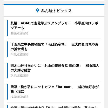
みん経トピックス
札幌・AOAOで進化学ぶスタンプラリー 小学生向けラボ
ツアーも
札幌経済新聞
千葉県立中央博物館で「ちば恐竜博」 巨大肉食恐竜や海
の捕食者も
千葉経済新聞
岩木山神社向かいに「お山の花彩食堂 龍の憩」 和食職人
の夫婦が経営
弘前経済新聞
浅草・松が谷にニットカフェ「ito-mori」 編み物好きが
集う場に
浅草経済新聞
北習志野の老舗精肉店「鳥吉」が創業170周年 幕末から