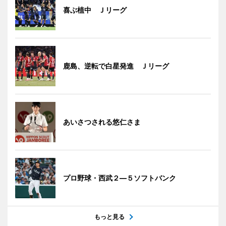
喜ぶ植中 Ｊリーグ
鹿島、逆転で白星発進 Ｊリーグ
あいさつされる悠仁さま
プロ野球・西武２―５ソフトバンク
もっと見る