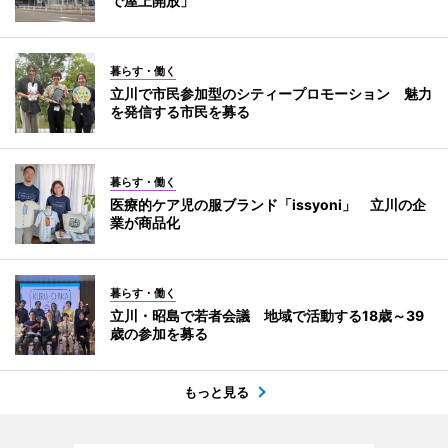
で屋上開放」
暮らす・働く
立川で市民参加型のシティープロモーション 魅力
を発信する市民を募る
暮らす・働く
医療的ケア児の服ブランド「issyoni」 立川の企
業が商品化
暮らす・働く
立川・昭島で若者会議 地域で活動する18歳～39
歳の参加を募る
もっと見る