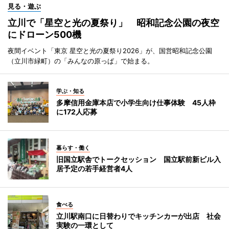
見る・遊ぶ
立川で「星空と光の夏祭り」 昭和記念公園の夜空
にドローン500機
夜間イベント「東京 星空と光の夏祭り2026」が、国営昭和記念公園
（立川市緑町）の「みんなの原っぱ」で始まる。
学ぶ・知る
多摩信用金庫本店で小学生向け仕事体験 45人枠
に172人応募
暮らす・働く
旧国立駅舎でトークセッション 国立駅前新ビル入
居予定の若手経営者4人
食べる
立川駅南口に日替わりでキッチンカーが出店 社会
実験の一環として