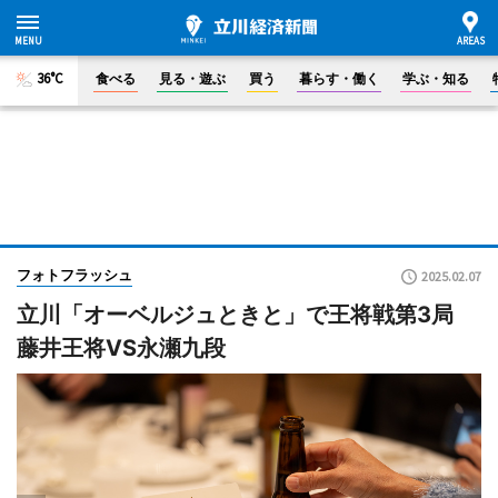
36°C
食べる
見る・遊ぶ
買う
暮らす・働く
学ぶ・知る
フォトフラッシュ
2025.02.07
立川「オーベルジュときと」で王将戦第3局
藤井王将VS永瀬九段