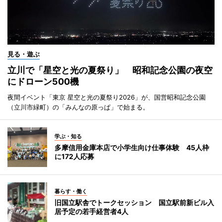
見る・遊ぶ
立川で「星空と光の夏祭り」 昭和記念公園の夜空
にドローン500機
夜間イベント「東京 星空と光の夏祭り2026」が、国営昭和記念公園
（立川市緑町）の「みんなの原っぱ」で始まる。
学ぶ・知る
多摩信用金庫本店で小学生向け仕事体験 45人枠
に172人応募
暮らす・働く
旧国立駅舎でトークセッション 国立駅前新ビル入
居予定の若手経営者4人