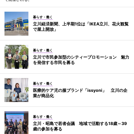
暮らす・働く
立川経済新聞、上半期1位は「IKEA立川、花火観覧
で屋上開放」
暮らす・働く
立川で市民参加型のシティープロモーション 魅力
を発信する市民を募る
暮らす・働く
医療的ケア児の服ブランド「issyoni」 立川の企
業が商品化
暮らす・働く
立川・昭島で若者会議 地域で活動する18歳～39
歳の参加を募る