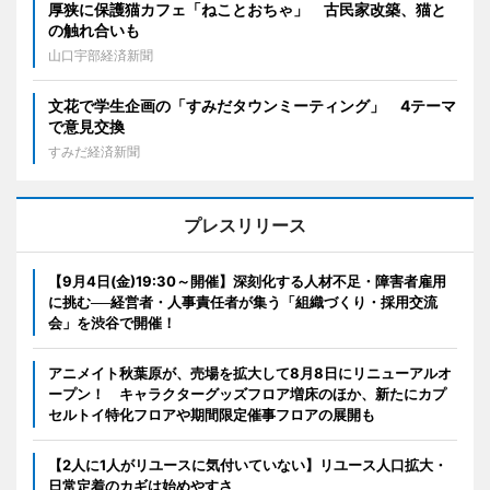
厚狭に保護猫カフェ「ねことおちゃ」 古民家改築、猫と
の触れ合いも
山口宇部経済新聞
文花で学生企画の「すみだタウンミーティング」 4テーマ
で意見交換
すみだ経済新聞
プレスリリース
【9月4日(金)19:30～開催】深刻化する人材不足・障害者雇用
に挑む──経営者・人事責任者が集う「組織づくり・採用交流
会」を渋谷で開催！
アニメイト秋葉原が、売場を拡大して8月8日にリニューアルオ
ープン！ キャラクターグッズフロア増床のほか、新たにカプ
セルトイ特化フロアや期間限定催事フロアの展開も
【2人に1人がリユースに気付いていない】リユース人口拡大・
日常定着のカギは始めやすさ