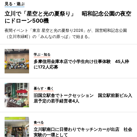
見る・遊ぶ
立川で「星空と光の夏祭り」 昭和記念公園の夜空
にドローン500機
夜間イベント「東京 星空と光の夏祭り2026」が、国営昭和記念公園
（立川市緑町）の「みんなの原っぱ」で始まる。
学ぶ・知る
多摩信用金庫本店で小学生向け仕事体験 45人枠
に172人応募
暮らす・働く
旧国立駅舎でトークセッション 国立駅前新ビル入
居予定の若手経営者4人
食べる
立川駅南口に日替わりでキッチンカーが出店 社会
実験の一環として