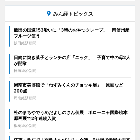
みん経トピックス
飯田の国道153沿いに「3時のおやつクレープ」 南信州産
フルーツ使う
飯田経済新聞
日向に焼き菓子とランチの店「ニック」 子育て中の母2人
が開業
日向経済新聞
周南市美博館で「ねずみくんのチョッキ展」 原画など
200点
周南経済新聞
杜のまちやでうめだよしのさん個展 ボローニャ国際絵本
原画展で2年連続入賞
板橋経済新聞
江東・亀戸で「羽亀まちづくり」会議 5分野で地域の未来