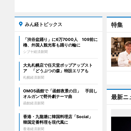
みん経トピックス
特集
「渋谷盆踊り」に6万7000人 109前に
櫓、外国人観光客も踊りの輪に
シブヤ経済新聞
大丸札幌店で任天堂ポップアップスト
ア 「どうぶつの森」特設エリアも
札幌経済新聞
OMO5函館で「函館夜景の日」 手回し
最新ニ
オルガンで野外劇テーマ曲
函館経済新聞
香港・九龍塘に韓国料理店「Social」
韓国定番料理を現代風に
香港経済新聞