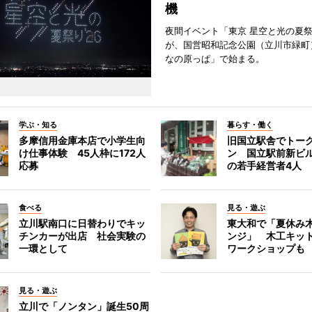
機
夜間イベント「東京 星空と光の夏祭り
が、国営昭和記念公園（立川市緑町
なの原っぱ」で始まる。
学ぶ・知る
暮らす・働く
多摩信用金庫本店で小学生向
旧国立駅舎でトー
け仕事体験 45人枠に172人
ン 国立駅前新ビ
応募
の若手経営者4人
食べる
見る・遊ぶ
立川駅南口に日替わりでキッ
東大和で「夏休み
チンカーが出店 社会実験の
ンジ」 木工キッ
一環として
ワークショップも
見る・遊ぶ
立川で「ノンタン」誕生50周