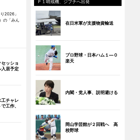
Ｐ１哨戒機、ジブチへ出発
2026」
）の「みん
在日米軍が支援物資輸送
プロ野球・日本ハム１―０
楽天
クセッショ
ル入居予定
内閣・党人事、説明避ける
木工チャレ
トで工作、
岡山学芸館が２回戦へ 高
校野球