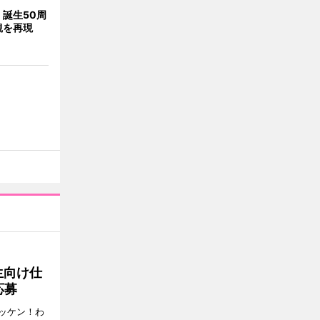
誕生50周
観を再現
生向け仕
応募
ッケン！わ