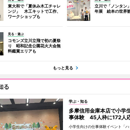
東大和で「夏休み木工チャレ
立川で「ノンタン」
ンジ」 木工キットで工作、
年展 絵本の世界
ワークショップも
見る・遊ぶ
コモンズ立川立飛で初の夏祭
り 昭和記念公園花火大会無
料鑑賞エリアも
もっと見る
知る
学ぶ・知る
多摩信用金庫本店で小学
事体験 45人枠に172人
小学生向けの仕事体験イベント「ハ