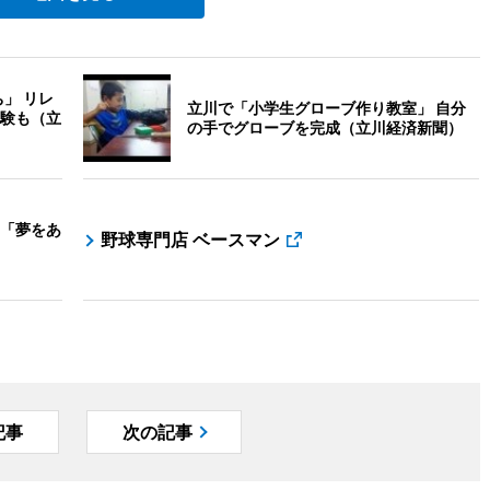
」 リレ
立川で「小学生グローブ作り教室」 自分
験も（立
の手でグローブを完成（立川経済新聞）
「夢をあ
野球専門店 ベースマン
記事
次の記事