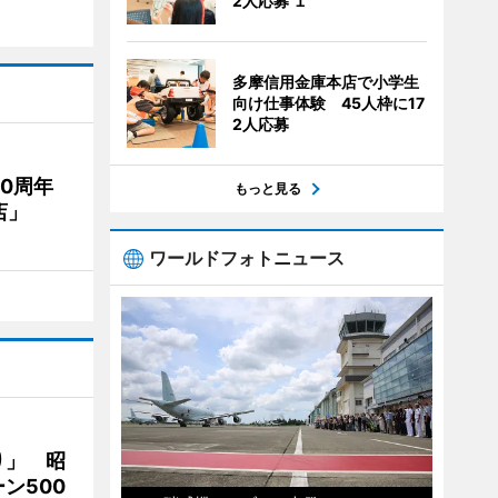
2人応募 １
多摩信用金庫本店で小学生
向け仕事体験 45人枠に17
2人応募
20周年
もっと見る
店」
ワールドフォトニュース
り」 昭
ン500