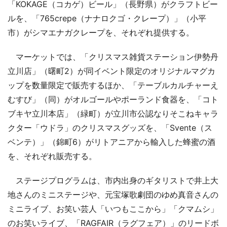
「KOKAGE（コカゲ）ビール」（長野県）がクラフトビー
ルを、「765crepe（ナナロクゴ・クレープ）」（小平
市）がシマエナガクレープを、それぞれ提供する。
マーケットでは、「クリスマス雑貨ステーション伊勢丹
立川店」（曙町2）が同イベント限定のオリジナルマグカ
ップを数量限定で販売するほか、「テーブルカルチャーえ
むすび」（同）がオルゴールやポーランド食器を、「コト
ブキヤ立川本店」（緑町）が立川市公認なりそこねキャラ
クター「ウドラ」のクリスマスグッズを、「Svente（ス
ベンテ）」（錦町6）がリトアニアから輸入した蜂蜜の酒
を、それぞれ販売する。
ステージプログラムは、市内出身のギタリストで井上大
地さんのミニステージや、元宝塚歌劇団のゆめ真音さんの
ミニライブ、お笑い芸人「いつもここから」「クマムシ」
のお笑いライブ、「RAGFAIR（ラグフェア）」のリードボ