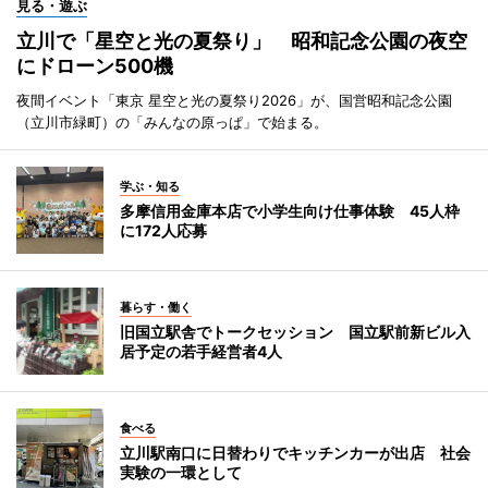
見る・遊ぶ
立川で「星空と光の夏祭り」 昭和記念公園の夜空
にドローン500機
夜間イベント「東京 星空と光の夏祭り2026」が、国営昭和記念公園
（立川市緑町）の「みんなの原っぱ」で始まる。
学ぶ・知る
多摩信用金庫本店で小学生向け仕事体験 45人枠
に172人応募
暮らす・働く
旧国立駅舎でトークセッション 国立駅前新ビル入
居予定の若手経営者4人
食べる
立川駅南口に日替わりでキッチンカーが出店 社会
実験の一環として