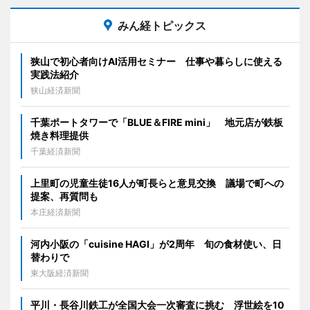
みん経トピックス
狭山で初心者向けAI活用セミナー 仕事や暮らしに使える
実践法紹介
狭山経済新聞
千葉ポートタワーで「BLUE＆FIRE mini」 地元店が鉄板
焼き料理提供
千葉経済新聞
上里町の児童生徒16人が町長らと意見交換 議場で町への
提案、再質問も
本庄経済新聞
河内小阪の「cuisine HAGI」が2周年 旬の食材使い、日
替わりで
東大阪経済新聞
平川・長谷川鉄工が全国大会一次審査に挑む 浮世絵を10