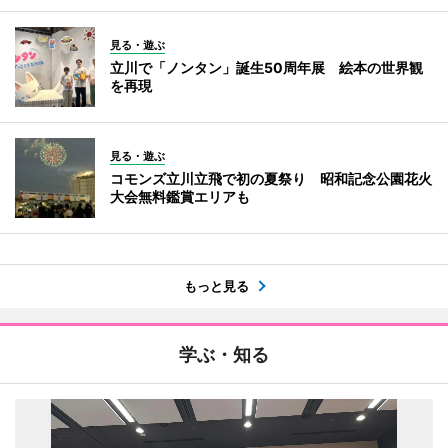
見る・遊ぶ
立川で「ノンタン」誕生50周年展 絵本の世界観
を再現
見る・遊ぶ
コモンズ立川立飛で初の夏祭り 昭和記念公園花火
大会無料鑑賞エリアも
もっと見る
学ぶ・知る