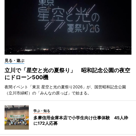
見る・遊ぶ
立川で「星空と光の夏祭り」 昭和記念公園の夜空
にドローン500機
夜間イベント「東京 星空と光の夏祭り2026」が、国営昭和記念公園
（立川市緑町）の「みんなの原っぱ」で始まる。
学ぶ・知る
多摩信用金庫本店で小学生向け仕事体験 45人枠
に172人応募