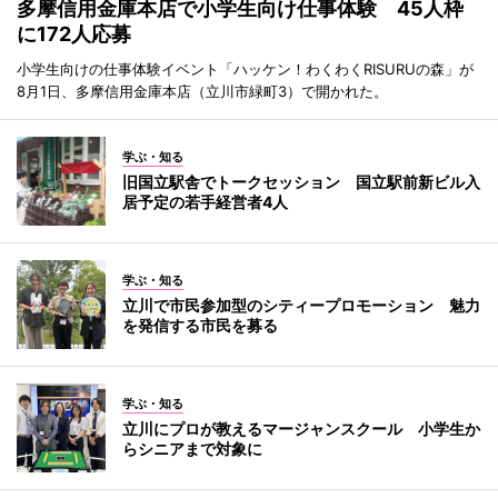
多摩信用金庫本店で小学生向け仕事体験 45人枠
に172人応募
小学生向けの仕事体験イベント「ハッケン！わくわくRISURUの森」が
8月1日、多摩信用金庫本店（立川市緑町3）で開かれた。
学ぶ・知る
旧国立駅舎でトークセッション 国立駅前新ビル入
居予定の若手経営者4人
学ぶ・知る
立川で市民参加型のシティープロモーション 魅力
を発信する市民を募る
学ぶ・知る
立川にプロが教えるマージャンスクール 小学生か
らシニアまで対象に