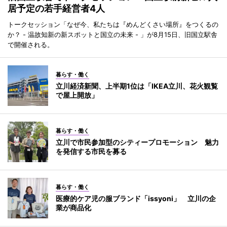
居予定の若手経営者4人
トークセッション「なぜ今、私たちは『めんどくさい場所』をつくるの
か？ - 温故知新の新スポットと国立の未来 - 」が8月15日、旧国立駅舎
で開催される。
暮らす・働く
立川経済新聞、上半期1位は「IKEA立川、花火観覧
で屋上開放」
暮らす・働く
立川で市民参加型のシティープロモーション 魅力
を発信する市民を募る
暮らす・働く
医療的ケア児の服ブランド「issyoni」 立川の企
業が商品化