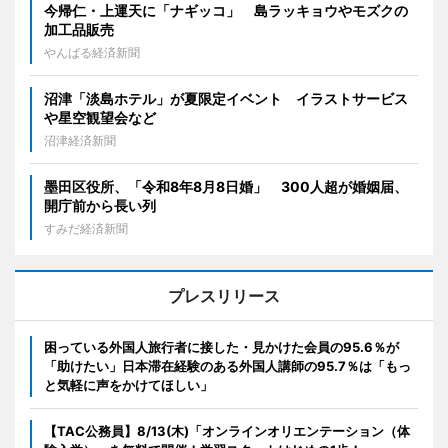
今帰仁・上運天に「ナギッコ」 島ラッキョウやモズクの
加工品販売
やんばる経済新聞
沼津「淡島ホテル」が夏限定イベント イラストサービス
や星空観望会など
沼津経済新聞
墨田区役所、「令和8年8月8日婚」 300人超が婚姻届、
開庁前から長い列
すみだ経済新聞
プレスリリース
困っている外国人旅行者に接した・見かけた会員の95.6％が
「助けたい」日本滞在経験のある外国人講師の95.7％は「もっ
と気軽に声をかけてほしい」
【TAC公務員】8/13(木)「オンラインオリエンテーション（体