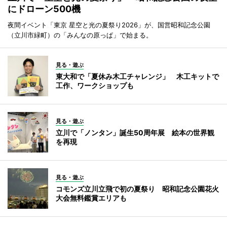
にドローン500機
夜間イベント「東京 星空と光の夏祭り2026」が、国営昭和記念公園
（立川市緑町）の「みんなの原っぱ」で始まる。
見る・遊ぶ
東大和で「夏休み木工チャレンジ」 木工キットで
工作、ワークショップも
見る・遊ぶ
立川で「ノンタン」誕生50周年展 絵本の世界観
を再現
見る・遊ぶ
コモンズ立川立飛で初の夏祭り 昭和記念公園花火
大会無料鑑賞エリアも