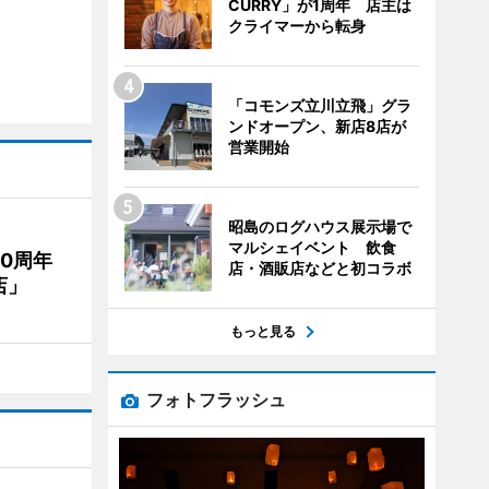
CURRY」が1周年 店主は
クライマーから転身
「コモンズ立川立飛」グラ
ンドオープン、新店8店が
営業開始
昭島のログハウス展示場で
マルシェイベント 飲食
20周年
店・酒販店などと初コラボ
店」
もっと見る
フォトフラッシュ