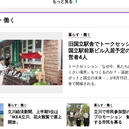
もっと見る
・働く
暮らす・働く
旧国立駅舎でトークセ
国立駅前新ビル入居予定
営者4人
トークセッション「なぜ今、私たち
くさい場所』をつくるのか？ - 温
ポットと国立の未来 - 」が8月15
舎で開催される。
暮らす・働く
暮らす・働く
立川経済新聞、上半期1位は
立川で市民参加型
「IKEA立川、花火観覧で屋上
プロモーション 
開放」
する市民を募る