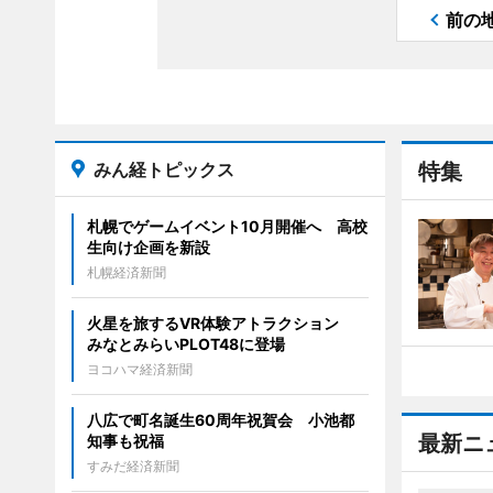
前の
みん経トピックス
特集
札幌でゲームイベント10月開催へ 高校
生向け企画を新設
札幌経済新聞
火星を旅するVR体験アトラクション
みなとみらいPLOT48に登場
ヨコハマ経済新聞
八広で町名誕生60周年祝賀会 小池都
最新ニ
知事も祝福
すみだ経済新聞