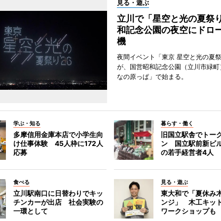
見る・遊ぶ
立川で「星空と光の夏祭
和記念公園の夜空にドロー
機
夜間イベント「東京 星空と光の夏祭り
が、国営昭和記念公園（立川市緑町
なの原っぱ」で始まる。
学ぶ・知る
暮らす・働く
多摩信用金庫本店で小学生向
旧国立駅舎でトー
け仕事体験 45人枠に172人
ン 国立駅前新ビ
応募
の若手経営者4人
食べる
見る・遊ぶ
立川駅南口に日替わりでキッ
東大和で「夏休み
チンカーが出店 社会実験の
ンジ」 木工キッ
一環として
ワークショップも