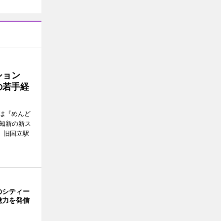
ッション
の若手経
は『めんど
故知新の新ス
日、旧国立駅
のシティー
魅力を発信