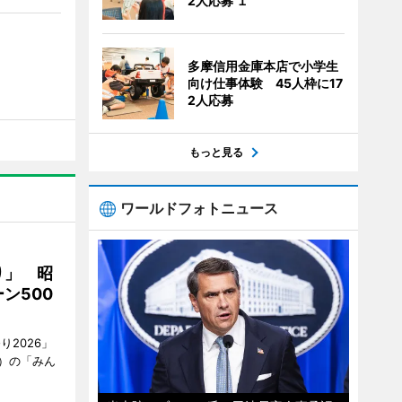
2人応募 １
多摩信用金庫本店で小学生
向け仕事体験 45人枠に17
2人応募
もっと見る
ワールドフォトニュース
り」 昭
ン500
2026」
）の「みん