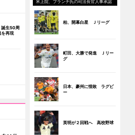
米上院、ブランチ氏の司法長官人事承認
柏、開幕白星 Ｊリーグ
誕生50周
観を再現
町田、大勝で発進 Ｊリー
グ
日本、豪州に惜敗 ラグビ
ー
英明が２回戦へ 高校野球