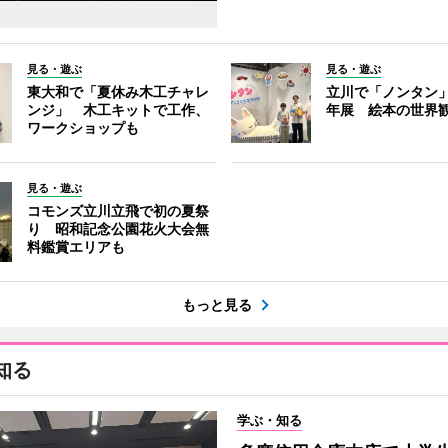
見る・遊ぶ
見る・遊ぶ
東大和で「夏休み木工チャレ
立川で「ノンタン」
ンジ」 木工キットで工作、
年展 絵本の世界
ワークショップも
見る・遊ぶ
コモンズ立川立飛で初の夏祭
り 昭和記念公園花火大会無
料鑑賞エリアも
もっと見る
知る
学ぶ・知る