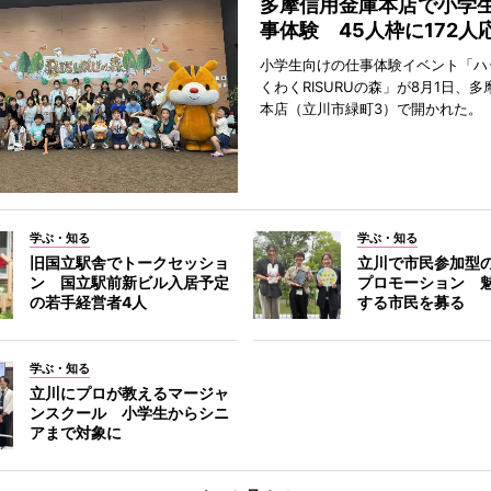
多摩信用金庫本店で小学
事体験 45人枠に172人
小学生向けの仕事体験イベント「ハ
くわくRISURUの森」が8月1日、
本店（立川市緑町3）で開かれた。
学ぶ・知る
学ぶ・知る
旧国立駅舎でトークセッショ
立川で市民参加型
ン 国立駅前新ビル入居予定
プロモーション 
の若手経営者4人
する市民を募る
学ぶ・知る
立川にプロが教えるマージャ
ンスクール 小学生からシニ
アまで対象に