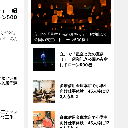
り」 昭
ン500
2026」
立川で「星空と光の夏祭り」 昭和記念
）の「みん
公園の夜空にドローン500機１
立川で「星空と光の夏祭
り」 昭和記念公園の夜空
にドローン500機
クセッショ
ル入居予定
多摩信用金庫本店で小学生
向け仕事体験 45人枠に17
2人応募 ２
木工チャレ
トで工作、
多摩信用金庫本店で小学生
向け仕事体験 45人枠に17