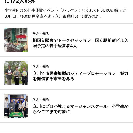
に172人応募
小学生向けの仕事体験イベント「ハッケン！わくわくRISURUの森」が
8月1日、多摩信用金庫本店（立川市緑町3）で開かれた。
学ぶ・知る
旧国立駅舎でトークセッション 国立駅前新ビル入
居予定の若手経営者4人
学ぶ・知る
立川で市民参加型のシティープロモーション 魅力
を発信する市民を募る
学ぶ・知る
立川にプロが教えるマージャンスクール 小学生か
らシニアまで対象に