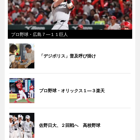
プロ野球・広島７―１１巨人
「デジポリス」普及呼び掛け
プロ野球・オリックス１―３楽天
佐野日大、２回戦へ 高校野球