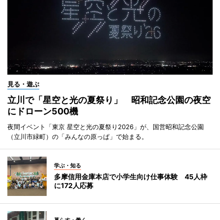
見る・遊ぶ
立川で「星空と光の夏祭り」 昭和記念公園の夜空
にドローン500機
夜間イベント「東京 星空と光の夏祭り2026」が、国営昭和記念公園
（立川市緑町）の「みんなの原っぱ」で始まる。
学ぶ・知る
多摩信用金庫本店で小学生向け仕事体験 45人枠
に172人応募