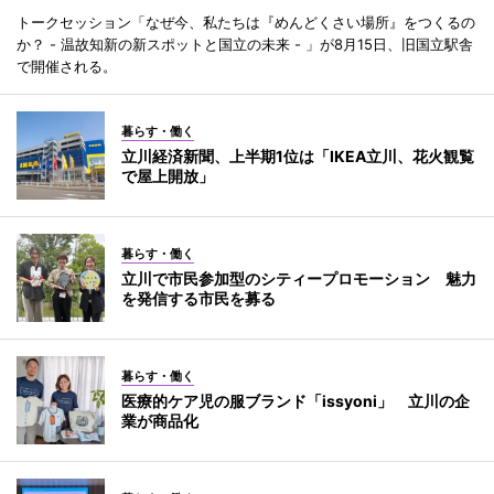
トークセッション「なぜ今、私たちは『めんどくさい場所』をつくるの
か？ - 温故知新の新スポットと国立の未来 - 」が8月15日、旧国立駅舎
で開催される。
暮らす・働く
立川経済新聞、上半期1位は「IKEA立川、花火観覧
で屋上開放」
暮らす・働く
立川で市民参加型のシティープロモーション 魅力
を発信する市民を募る
暮らす・働く
医療的ケア児の服ブランド「issyoni」 立川の企
業が商品化