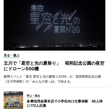
見る・遊ぶ
立川で「星空と光の夏祭り」 昭和記念公園の夜空
にドローン500機
夜間イベント「東京 星空と光の夏祭り2026」が、国営昭和記念公園
（立川市緑町）の「みんなの原っぱ」で始まる。
学ぶ・知る
多摩信用金庫本店で小学生向け仕事体験 45人枠
に172人応募