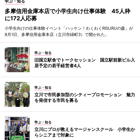
学ぶ・知る
多摩信用金庫本店で小学生向け仕事体験 45人枠
に172人応募
小学生向けの仕事体験イベント「ハッケン！わくわくRISURUの森」が
8月1日、多摩信用金庫本店（立川市緑町3）で開かれた。
学ぶ・知る
旧国立駅舎でトークセッション 国立駅前新ビル入
居予定の若手経営者4人
学ぶ・知る
立川で市民参加型のシティープロモーション 魅力
を発信する市民を募る
学ぶ・知る
立川にプロが教えるマージャンスクール 小学生か
らシニアまで対象に