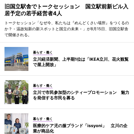
旧国立駅舎でトークセッション 国立駅前新ビル入
居予定の若手経営者4人
トークセッション「なぜ今、私たちは『めんどくさい場所』をつくるの
か？ - 温故知新の新スポットと国立の未来 - 」が8月15日、旧国立駅舎
で開催される。
暮らす・働く
立川経済新聞、上半期1位は「IKEA立川、花火観覧
で屋上開放」
暮らす・働く
立川で市民参加型のシティープロモーション 魅力
を発信する市民を募る
暮らす・働く
医療的ケア児の服ブランド「issyoni」 立川の企
業が商品化