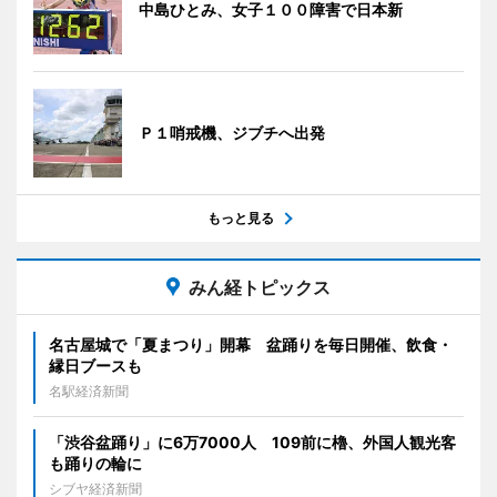
中島ひとみ、女子１００障害で日本新
Ｐ１哨戒機、ジブチへ出発
もっと見る
みん経トピックス
名古屋城で「夏まつり」開幕 盆踊りを毎日開催、飲食・
縁日ブースも
名駅経済新聞
「渋谷盆踊り」に6万7000人 109前に櫓、外国人観光客
も踊りの輪に
シブヤ経済新聞