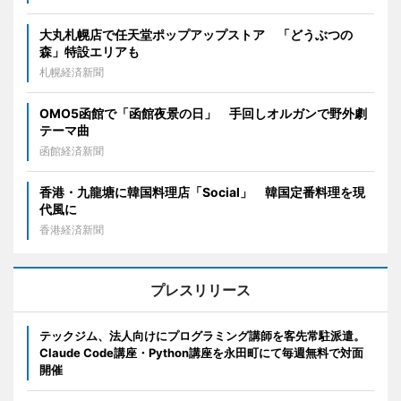
大丸札幌店で任天堂ポップアップストア 「どうぶつの
森」特設エリアも
札幌経済新聞
OMO5函館で「函館夜景の日」 手回しオルガンで野外劇
テーマ曲
函館経済新聞
香港・九龍塘に韓国料理店「Social」 韓国定番料理を現
代風に
香港経済新聞
プレスリリース
テックジム、法人向けにプログラミング講師を客先常駐派遣。
Claude Code講座・Python講座を永田町にて毎週無料で対面
開催