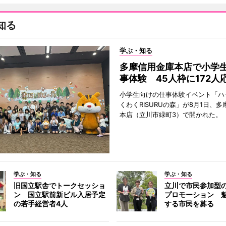
知る
学ぶ・知る
多摩信用金庫本店で小学
事体験 45人枠に172人
小学生向けの仕事体験イベント「ハ
くわくRISURUの森」が8月1日、
本店（立川市緑町3）で開かれた。
学ぶ・知る
学ぶ・知る
旧国立駅舎でトークセッショ
立川で市民参加型
ン 国立駅前新ビル入居予定
プロモーション 
の若手経営者4人
する市民を募る