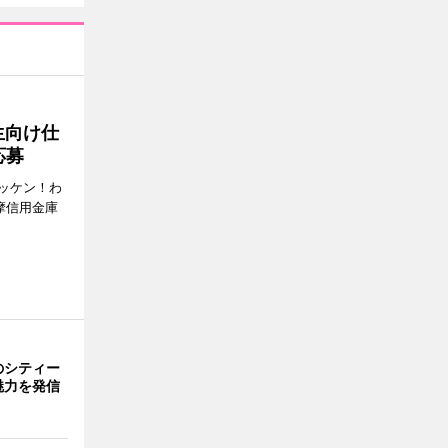
生向け仕
応募
ッケン！わ
多摩信用金庫
のシティー
魅力を発信