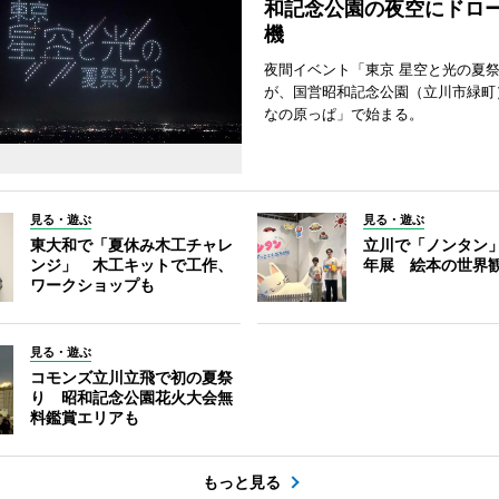
和記念公園の夜空にドロー
機
夜間イベント「東京 星空と光の夏祭り
が、国営昭和記念公園（立川市緑町
なの原っぱ」で始まる。
見る・遊ぶ
見る・遊ぶ
東大和で「夏休み木工チャレ
立川で「ノンタン」
ンジ」 木工キットで工作、
年展 絵本の世界
ワークショップも
見る・遊ぶ
コモンズ立川立飛で初の夏祭
り 昭和記念公園花火大会無
料鑑賞エリアも
もっと見る