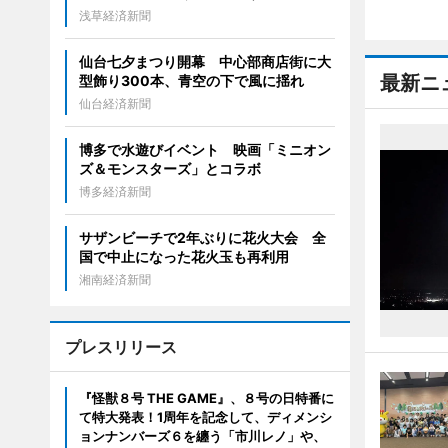
浅草経済新聞
仙台七夕まつり開幕 中心部商店街に大
最新ニ
型飾り300本、青空の下で風に揺れ
仙台経済新聞
博多で水遊びイベント 映画「ミニオン
ズ＆モンスターズ」とコラボ
博多経済新聞
サザンビーチで2年ぶりに花火大会 全
国で中止になった花火玉も再利用
湘南経済新聞
プレスリリース
『怪獣８号 THE GAME』、８号の日特番に
て特大発表！1周年を記念して、ディメンシ
ョンナンバーズ６を纏う「市川レノ」や、