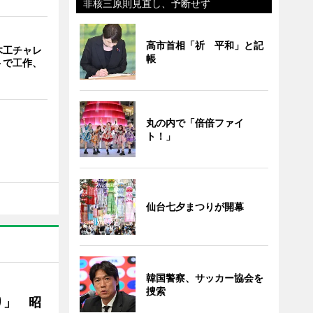
非核三原則見直し、予断せず
高市首相「祈 平和」と記
木工チャレ
帳
トで工作、
丸の内で「倍倍ファイ
ト！」
仙台七夕まつりが開幕
韓国警察、サッカー協会を
捜索
り」 昭