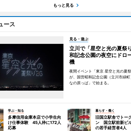
もっと見る
ュース
見る・遊ぶ
立川で「星空と光の夏祭
和記念公園の夜空にドロー
機
夜間イベント「東京 星空と光の夏祭り
が、国営昭和記念公園（立川市緑町
なの原っぱ」で始まる。
学ぶ・知る
暮らす・働く
多摩信用金庫本店で小学生向
旧国立駅舎でトー
け仕事体験 45人枠に172人
ン 国立駅前新ビ
応募
の若手経営者4人