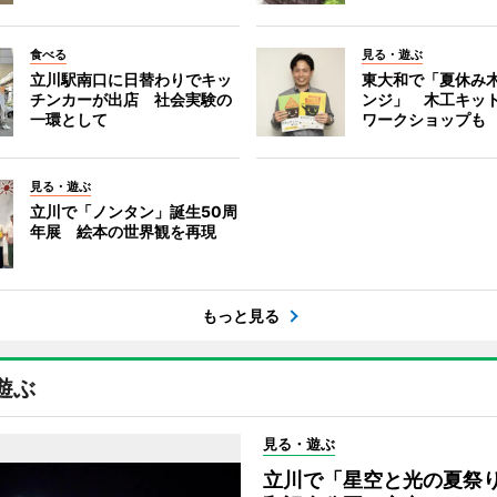
食べる
見る・遊ぶ
立川駅南口に日替わりでキッ
東大和で「夏休み
チンカーが出店 社会実験の
ンジ」 木工キッ
一環として
ワークショップも
見る・遊ぶ
立川で「ノンタン」誕生50周
年展 絵本の世界観を再現
もっと見る
遊ぶ
見る・遊ぶ
立川で「星空と光の夏祭