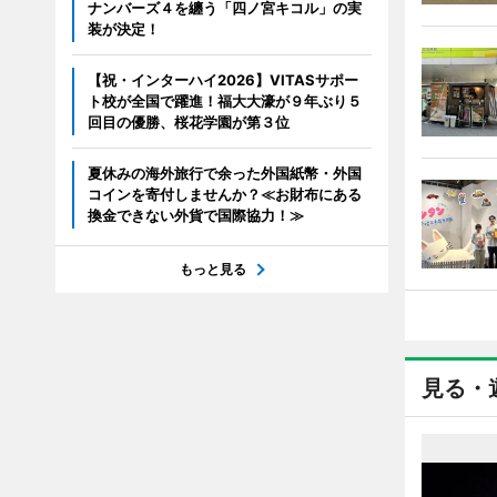
ナンバーズ４を纏う「四ノ宮キコル」の実
装が決定！
【祝・インターハイ2026】VITASサポー
ト校が全国で躍進！福大大濠が９年ぶり５
回目の優勝、桜花学園が第３位
夏休みの海外旅行で余った外国紙幣・外国
コインを寄付しませんか？≪お財布にある
換金できない外貨で国際協力！≫
もっと見る
見る・