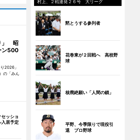
村上、２戦連発２６号 大リーグ
黙とうする参列者
り」 昭
ン500
花巻東が２回戦へ 高校野
球
2026」
）の「みん
核廃絶願い「人間の鎖」
クセッショ
ル入居予定
平野、今季限りで現役引
退 プロ野球