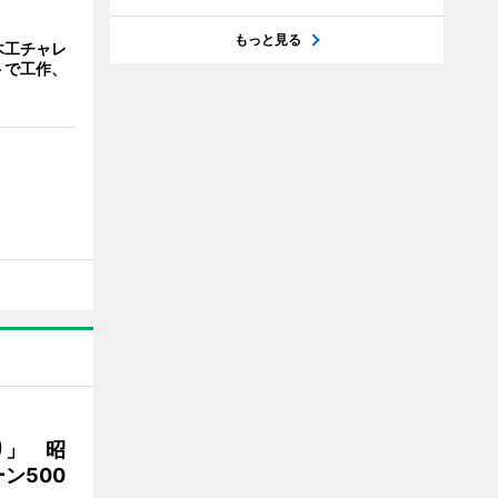
もっと見る
木工チャレ
トで工作、
り」 昭
ン500