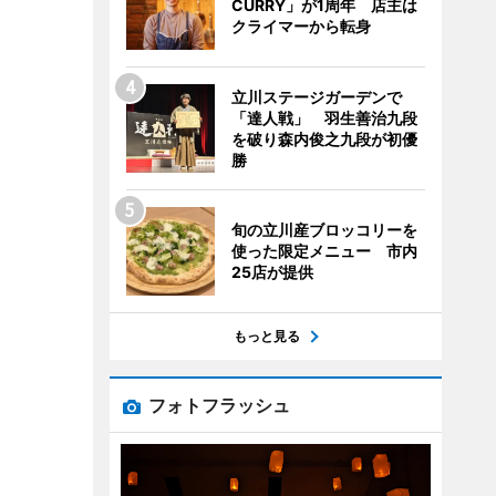
CURRY」が1周年 店主は
クライマーから転身
立川ステージガーデンで
「達人戦」 羽生善治九段
を破り森内俊之九段が初優
勝
旬の立川産ブロッコリーを
使った限定メニュー 市内
25店が提供
もっと見る
フォトフラッシュ