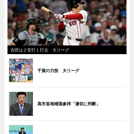
吉田は２安打１打点 大リーグ
千賀の力投 大リーグ
高市首相靖国参拝「適切に判断」