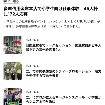
学ぶ・知る
多摩信用金庫本店で小学生向け仕事体験 45人枠
に172人応募
小学生向けの仕事体験イベント「ハッケン！わくわくRISURUの森」が
8月1日、多摩信用金庫本店（立川市緑町3）で開かれた。
学ぶ・知る
旧国立駅舎でトークセッション 国立駅前新ビル入
居予定の若手経営者4人
学ぶ・知る
立川で市民参加型のシティープロモーション 魅力
を発信する市民を募る
学ぶ・知る
立川にプロが教えるマージャンスクール 小学生か
らシニアまで対象に