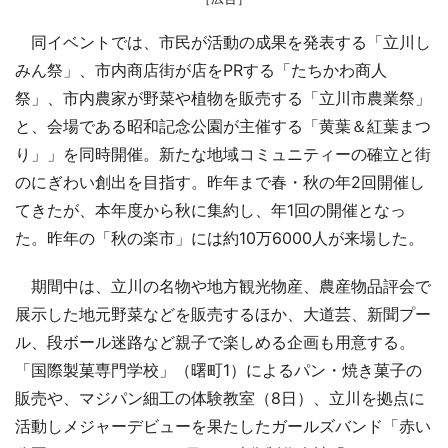
同イベントでは、市民が活動の成果を発表する「立川し
みん祭」、市内商店街が店をPRする「たちかわ商人
祭」、市内農家が野菜や植物を販売する「立川市農業祭」
と、会場である昭和記念公園が主催する「黄葉＆紅葉まつ
り」」を同時開催。新たな地域コミュニティーの確立と街
のにぎわい創出を目指す。昨年まで春・秋の年2回開催し
てきたが、本年度から秋に集約し、年1回の開催となっ
た。昨年の「秋の楽市」には約10万6000人が来場した。
期間中は、立川の名物や地方観光物産、農産物品評会で
展示した地元野菜などを販売するほか、大道芸、新聞プー
ル、段ボール迷路など親子で楽しめる企画も用意する。
「国際製菓専門学校」（曙町1）によるパン・焼き菓子の
販売や、マジパン細工の体験教室（8日）、立川を拠点に
活動しメジャーデビューを果たしたガールズバンド「赤い