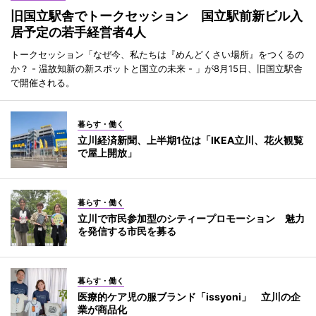
旧国立駅舎でトークセッション 国立駅前新ビル入
居予定の若手経営者4人
トークセッション「なぜ今、私たちは『めんどくさい場所』をつくるの
か？ - 温故知新の新スポットと国立の未来 - 」が8月15日、旧国立駅舎
で開催される。
暮らす・働く
立川経済新聞、上半期1位は「IKEA立川、花火観覧
で屋上開放」
暮らす・働く
立川で市民参加型のシティープロモーション 魅力
を発信する市民を募る
暮らす・働く
医療的ケア児の服ブランド「issyoni」 立川の企
業が商品化