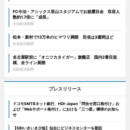
FC今治・アシックス里山スタジアムでお披露目会 収容人
数約1.7倍に「成長」
今治経済新聞
松本・新村で13万本のヒマワリ満開 見頃は3週間ほど
松本経済新聞
名古屋駅前に「オニツカタイガー」旗艦店 国内2番目規
模、全ライン展開
名駅経済新聞
プレスリリース
ドコモSMTBネット銀行、HDI-Japan「問合せ窓口格付け」お
よび「Webサポート格付け」における「三つ星」獲得のお知ら
せ
【SBIいきいき少短】仙台にビジネスセンターを新設