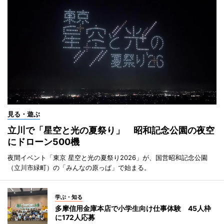
見る・遊ぶ
立川で「星空と光の夏祭り」 昭和記念公園の夜空
にドローン500機
夜間イベント「東京 星空と光の夏祭り2026」が、国営昭和記念公園
（立川市緑町）の「みんなの原っぱ」で始まる。
学ぶ・知る
多摩信用金庫本店で小学生向け仕事体験 45人枠
に172人応募