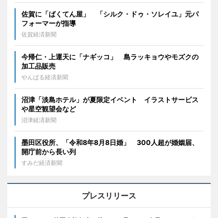
佐賀に「ばくてん屋」 「シルク・ドゥ・ソレイユ」元パ
フォーマーが指導
佐賀経済新聞
今帰仁・上運天に「ナギッコ」 島ラッキョウやモズクの
加工品販売
やんばる経済新聞
沼津「淡島ホテル」が夏限定イベント イラストサービス
や星空観望会など
沼津経済新聞
墨田区役所、「令和8年8月8日婚」 300人超が婚姻届、
開庁前から長い列
すみだ経済新聞
プレスリリース