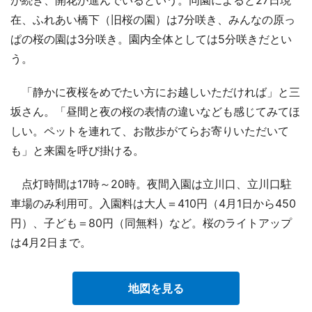
が続き、開花が進んでいるという。同園によると27日現
在、ふれあい橋下（旧桜の園）は7分咲き、みんなの原っ
ぱの桜の園は3分咲き。園内全体としては5分咲きだとい
う。
「静かに夜桜をめでたい方にお越しいただければ」と三
坂さん。「昼間と夜の桜の表情の違いなども感じてみてほ
しい。ペットを連れて、お散歩がてらお寄りいただいて
も」と来園を呼び掛ける。
点灯時間は17時～20時。夜間入園は立川口、立川口駐
車場のみ利用可。入園料は大人＝410円（4月1日から450
円）、子ども＝80円（同無料）など。桜のライトアップ
は4月2日まで。
地図を見る