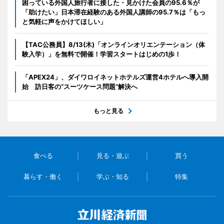
困っている外国人旅行者に接した・見かけた会員の95.6％が
「助けたい」日本滞在経験のある外国人講師の95.7％は「もっ
と気軽に声をかけてほしい」
【TAC公務員】8/13(木)「オンラインオリエンテーション（体
験入学）」を無料で開催！学習スタートはじめの1歩！
「APEX24」、ダイワロイネットホテルズ運営4ホテルへ導入開
始 訪日客の“スーツケース問題”解決へ
もっと見る
食べる
見る・遊ぶ
買う
暮らす・働く
学ぶ・知る
特集