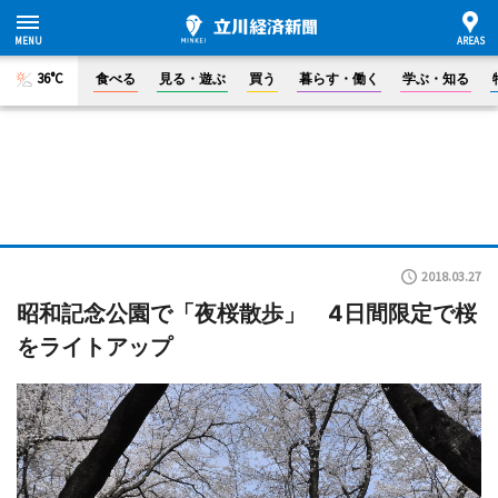
36°C
食べる
見る・遊ぶ
買う
暮らす・働く
学ぶ・知る
2018.03.27
昭和記念公園で「夜桜散歩」 4日間限定で桜
をライトアップ