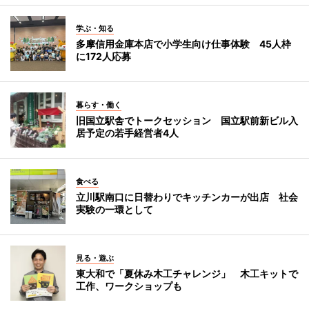
学ぶ・知る
多摩信用金庫本店で小学生向け仕事体験 45人枠
に172人応募
暮らす・働く
旧国立駅舎でトークセッション 国立駅前新ビル入
居予定の若手経営者4人
食べる
立川駅南口に日替わりでキッチンカーが出店 社会
実験の一環として
見る・遊ぶ
東大和で「夏休み木工チャレンジ」 木工キットで
工作、ワークショップも