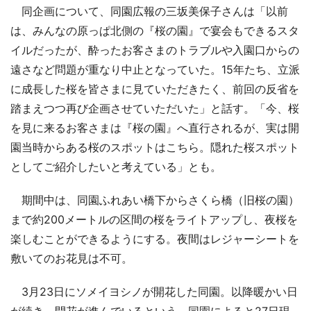
同企画について、同園広報の三坂美保子さんは「以前
は、みんなの原っぱ北側の『桜の園』で宴会もできるスタ
イルだったが、酔ったお客さまのトラブルや入園口からの
遠さなど問題が重なり中止となっていた。15年たち、立派
に成長した桜を皆さまに見ていただきたく、前回の反省を
踏まえつつ再び企画させていただいた」と話す。「今、桜
を見に来るお客さまは『桜の園』へ直行されるが、実は開
園当時からある桜のスポットはこちら。隠れた桜スポット
としてご紹介したいと考えている」とも。
期間中は、同園ふれあい橋下からさくら橋（旧桜の園）
まで約200メートルの区間の桜をライトアップし、夜桜を
楽しむことができるようにする。夜間はレジャーシートを
敷いてのお花見は不可。
3月23日にソメイヨシノが開花した同園。以降暖かい日