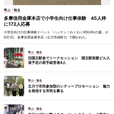
学ぶ・知る
多摩信用金庫本店で小学生向け仕事体験 45人枠
に172人応募
小学生向けの仕事体験イベント「ハッケン！わくわくRISURUの森」が
8月1日、多摩信用金庫本店（立川市緑町3）で開かれた。
学ぶ・知る
旧国立駅舎でトークセッション 国立駅前新ビル入
居予定の若手経営者4人
学ぶ・知る
立川で市民参加型のシティープロモーション 魅力
を発信する市民を募る
学ぶ・知る