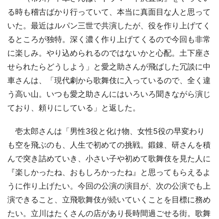
る時も稽古ばかり行っていて、本当に真面目な人と思って
いた。最近はルパン三世で共演したが、役を作り上げてく
るところが独特。深く濃く作り上げてくるので今回も非常
に楽しみ。やり込められるのではないかと心配。土下座さ
せられたらどうしよう」と愛之助さんが飛ばした冗談に中
車さんは、「現代劇から歌舞伎に入っているので、全く違
う高い山。いつも愛之助さんにはいろいろ聞きながら演じ
ており、頼りにしている」と返した。
壱太郎さんは「男性3役と化け物、女性5役の早変わり
も空を飛ぶのも、人生で初めての挑戦。鍛錬、研さんを積
んで突き詰めていき、小さい子や初めて歌舞伎を見た人に
『楽しかったね、おもしろかったね』と思ってもらえるよ
うに作り上げたい。今回の公演の演目が、次の公演でも上
演できること、立飛歌舞伎が続いていくことを目標に務め
たい。立川はたくさんの店があり長時間過ごせる街。歌舞