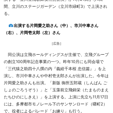
間、立川のステージガーデン（立川市緑町3）で上演され
る。
出演する片岡愛之助さん（中）、市川中車さん
（右）、片岡壱太郎（左）さん
［広告］
同公演は立飛ホールディングスが主催で、立飛グループ
の創立100周年記念事業の一つ。昨年10月にも同会場で
「三代猿之助四十八撰の内『義経千本桜 忠信篇』」を上
演し、市川中車さんや中村壱太郎さんが出演した。今年は
片岡愛之助さんも出演。「新版 御所五郎蔵（しんばん ご
しょのごろうぞう）」と「玉藻前立飛錦栄（たまものまえ
たちひのにしきえ）」を上演する。上演に先立ち11月17日
には、多摩都市モノレール下のサンサンロード（曙町2）
で、役者によるパレード「お練り」も行う。