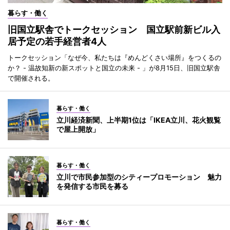
暮らす・働く
旧国立駅舎でトークセッション 国立駅前新ビル入
居予定の若手経営者4人
トークセッション「なぜ今、私たちは『めんどくさい場所』をつくるの
か？ - 温故知新の新スポットと国立の未来 - 」が8月15日、旧国立駅舎
で開催される。
暮らす・働く
立川経済新聞、上半期1位は「IKEA立川、花火観覧
で屋上開放」
暮らす・働く
立川で市民参加型のシティープロモーション 魅力
を発信する市民を募る
暮らす・働く