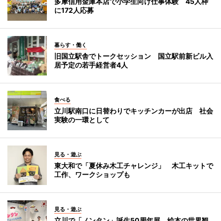
多摩信用金庫本店で小学生向け仕事体験 45人枠
に172人応募
暮らす・働く
旧国立駅舎でトークセッション 国立駅前新ビル入
居予定の若手経営者4人
食べる
立川駅南口に日替わりでキッチンカーが出店 社会
実験の一環として
見る・遊ぶ
東大和で「夏休み木工チャレンジ」 木工キットで
工作、ワークショップも
見る・遊ぶ
立川で「ノンタン」誕生50周年展 絵本の世界観