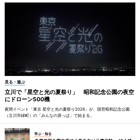
見る・遊ぶ
立川で「星空と光の夏祭り」 昭和記念公園の夜空
にドローン500機
夜間イベント「東京 星空と光の夏祭り2026」が、国営昭和記念公園
（立川市緑町）の「みんなの原っぱ」で始まる。
学ぶ・知る