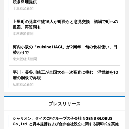
焼き料理提供
千葉経済新聞
上里町の児童生徒16人が町長らと意見交換 議場で町への
提案、再質問も
本庄経済新聞
河内小阪の「cuisine HAGI」が2周年 旬の食材使い、日
替わりで
東大阪経済新聞
平川・長谷川鉄工が全国大会一次審査に挑む 浮世絵を10
層の鋼板で再現
弘前経済新聞
プレスリリース
シャリオン、タイのCPグループの子会社INGENS GLOBUS
Co., Ltd. と資本提携および合弁会社設立に関する調印式を実施