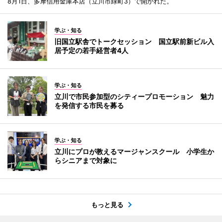
8月1日、多摩信用金庫本店（立川市緑町3）で開かれた。
学ぶ・知る
旧国立駅舎でトークセッション 国立駅前新ビル入
居予定の若手経営者4人
学ぶ・知る
立川で市民参加型のシティープロモーション 魅力
を発信する市民を募る
学ぶ・知る
立川にプロが教えるマージャンスクール 小学生か
らシニアまで対象に
もっと見る