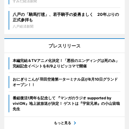
すみだ経済新聞
八戸の「騎馬打毬」、若手騎手の姿勇ましく 20年ぶりの
正式参拝も
八戸経済新聞
プレスリリース
本編完結＆TVアニメ化決定！「悪役のエンディングは死のみ」
完結記念イベントを8/9よりピッコマで開催
おにぎりこんが 羽田空港第一ターミナル店が8月10日グランド
オープン！！
番組復活1周年を記念して 『マンガのラジオ supported by
viviON』地上波放送が決定！ ゲストは『宇宙兄弟』の小山宙哉
先生
もっと見る