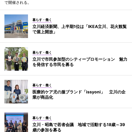
で開催される。
暮らす・働く
立川経済新聞、上半期1位は「IKEA立川、花火観覧
で屋上開放」
暮らす・働く
立川で市民参加型のシティープロモーション 魅力
を発信する市民を募る
暮らす・働く
医療的ケア児の服ブランド「issyoni」 立川の企
業が商品化
暮らす・働く
立川・昭島で若者会議 地域で活動する18歳～39
歳の参加を募る