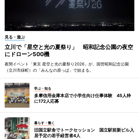
見る・遊ぶ
立川で「星空と光の夏祭り」 昭和記念公園の夜空
にドローン500機
夜間イベント「東京 星空と光の夏祭り2026」が、国営昭和記念公園
（立川市緑町）の「みんなの原っぱ」で始まる。
学ぶ・知る
多摩信用金庫本店で小学生向け仕事体験 45人枠
に172人応募
暮らす・働く
旧国立駅舎でトークセッション 国立駅前新ビル入
居予定の若手経営者4人