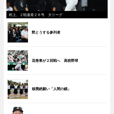
村上、２戦連発２６号 大リーグ
黙とうする参列者
花巻東が２回戦へ 高校野球
核廃絶願い「人間の鎖」