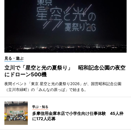
見る・遊ぶ
立川で「星空と光の夏祭り」 昭和記念公園の夜空
にドローン500機
夜間イベント「東京 星空と光の夏祭り2026」が、国営昭和記念公園
（立川市緑町）の「みんなの原っぱ」で始まる。
学ぶ・知る
多摩信用金庫本店で小学生向け仕事体験 45人枠
に172人応募