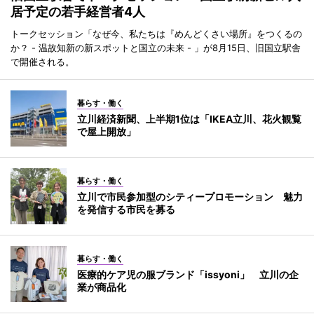
居予定の若手経営者4人
トークセッション「なぜ今、私たちは『めんどくさい場所』をつくるの
か？ - 温故知新の新スポットと国立の未来 - 」が8月15日、旧国立駅舎
で開催される。
暮らす・働く
立川経済新聞、上半期1位は「IKEA立川、花火観覧
で屋上開放」
暮らす・働く
立川で市民参加型のシティープロモーション 魅力
を発信する市民を募る
暮らす・働く
医療的ケア児の服ブランド「issyoni」 立川の企
業が商品化