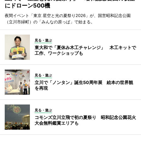
にドローン500機
夜間イベント「東京 星空と光の夏祭り2026」が、国営昭和記念公園
（立川市緑町）の「みんなの原っぱ」で始まる。
見る・遊ぶ
東大和で「夏休み木工チャレンジ」 木工キットで
工作、ワークショップも
見る・遊ぶ
立川で「ノンタン」誕生50周年展 絵本の世界観
を再現
見る・遊ぶ
コモンズ立川立飛で初の夏祭り 昭和記念公園花火
大会無料鑑賞エリアも