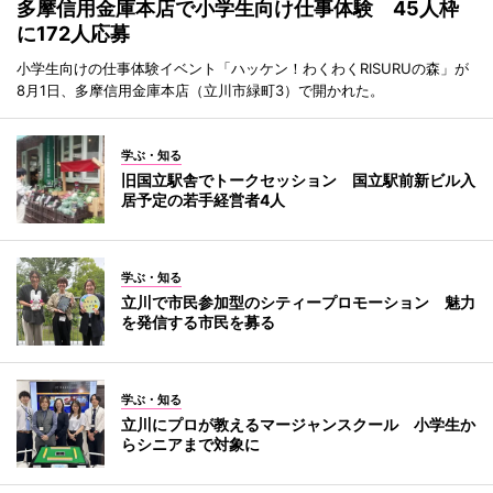
多摩信用金庫本店で小学生向け仕事体験 45人枠
に172人応募
小学生向けの仕事体験イベント「ハッケン！わくわくRISURUの森」が
8月1日、多摩信用金庫本店（立川市緑町3）で開かれた。
学ぶ・知る
旧国立駅舎でトークセッション 国立駅前新ビル入
居予定の若手経営者4人
学ぶ・知る
立川で市民参加型のシティープロモーション 魅力
を発信する市民を募る
学ぶ・知る
立川にプロが教えるマージャンスクール 小学生か
らシニアまで対象に