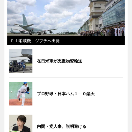
Ｐ１哨戒機、ジブチへ出発
在日米軍が支援物資輸送
プロ野球・日本ハム１―０楽天
内閣・党人事、説明避ける