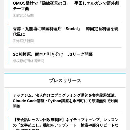
OMO5函館で「函館夜景の日」 手回しオルガンで野外劇
テーマ曲
函館経済新聞
香港・九龍塘に韓国料理店「Social」 韓国定番料理を現
代風に
香港経済新聞
SC相模原、熊本と引き分け J3リーグ開幕
相模原町田経済新聞
プレスリリース
テックジム、法人向けにプログラミング講師を客先常駐派遣。
Claude Code講座・Python講座を永田町にて毎週無料で対面
開催
【英会話レッスン回数無制限】ネイティブキャンプ、レッスン
の「文字起こし」機能をアップデート 検索や部分リピートな