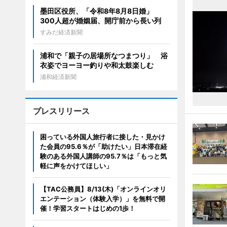
墨田区役所、「令和8年8月8日婚」
300人超が婚姻届、開庁前から長い列
すみだ経済新聞
浦和で「親子の居場所なつまつり」 浴
衣姿でヨーヨー釣りや和太鼓楽しむ
浦和経済新聞
プレスリリース
困っている外国人旅行者に接した・見かけ
た会員の95.6％が「助けたい」日本滞在経
験のある外国人講師の95.7％は「もっと気
軽に声をかけてほしい」
【TAC公務員】8/13(木)「オンラインオリ
エンテーション（体験入学）」を無料で開
催！学習スタートはじめの1歩！