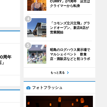
CURRY」が1周年 店主は
クライマーから転身
「コモンズ立川立飛」グラ
ンドオープン、新店8店が
営業開始
昭島のログハウス展示場で
マルシェイベント 飲食
20周年
店・酒販店などと初コラボ
店」
もっと見る
フォトフラッシュ