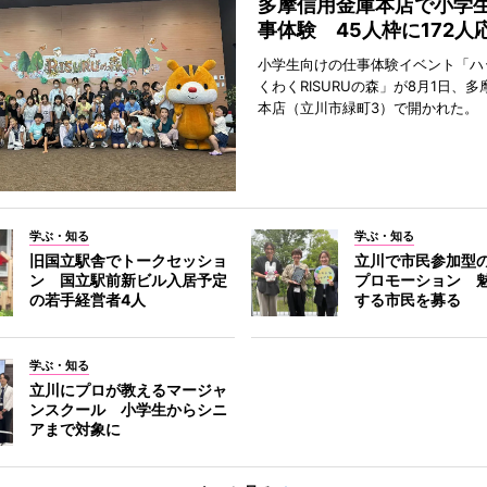
多摩信用金庫本店で小学
事体験 45人枠に172人
小学生向けの仕事体験イベント「ハ
くわくRISURUの森」が8月1日、
本店（立川市緑町3）で開かれた。
学ぶ・知る
学ぶ・知る
旧国立駅舎でトークセッショ
立川で市民参加型
ン 国立駅前新ビル入居予定
プロモーション 
の若手経営者4人
する市民を募る
学ぶ・知る
立川にプロが教えるマージャ
ンスクール 小学生からシニ
アまで対象に