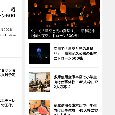
り」 昭
ン500
2026」
立川で「星空と光の夏祭り」 昭和記念
）の「みん
公園の夜空にドローン500機１
立川で「星空と光の夏祭
り」 昭和記念公園の夜空
にドローン500機
クセッショ
ル入居予定
多摩信用金庫本店で小学生
向け仕事体験 45人枠に17
2人応募 ２
木工チャレ
トで工作、
多摩信用金庫本店で小学生
向け仕事体験 45人枠に17