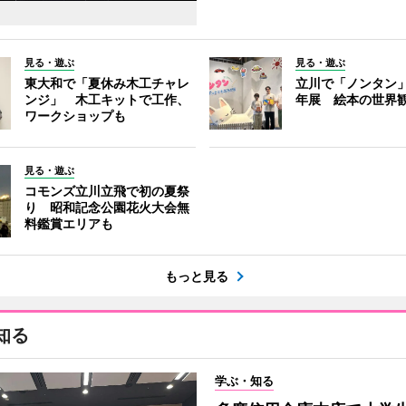
見る・遊ぶ
見る・遊ぶ
東大和で「夏休み木工チャレ
立川で「ノンタン」
ンジ」 木工キットで工作、
年展 絵本の世界
ワークショップも
見る・遊ぶ
コモンズ立川立飛で初の夏祭
り 昭和記念公園花火大会無
料鑑賞エリアも
もっと見る
知る
学ぶ・知る