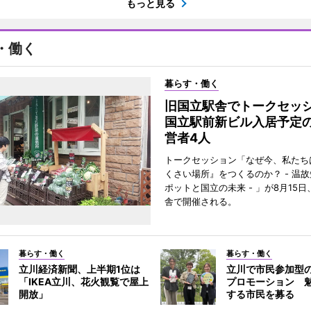
もっと見る
・働く
暮らす・働く
旧国立駅舎でトークセ
国立駅前新ビル入居予定
営者4人
トークセッション「なぜ今、私たち
くさい場所』をつくるのか？ - 温
ポットと国立の未来 - 」が8月15
舎で開催される。
暮らす・働く
暮らす・働く
立川経済新聞、上半期1位は
立川で市民参加型
「IKEA立川、花火観覧で屋上
プロモーション 
開放」
する市民を募る