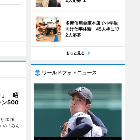
2人応募 １
多摩信用金庫本店で小学生
向け仕事体験 45人枠に17
2人応募
もっと見る
ワールドフォトニュース
り」 昭
ン500
2026」
）の「みん