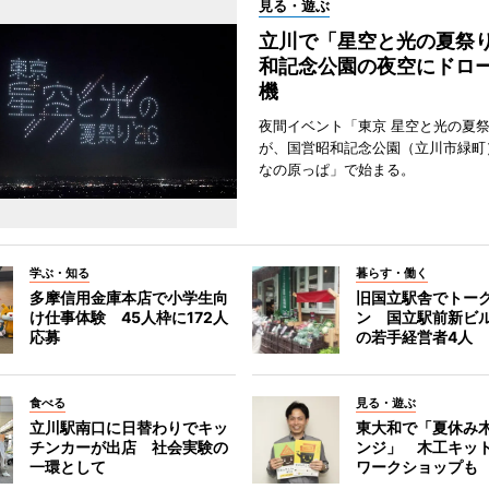
見る・遊ぶ
立川で「星空と光の夏祭
和記念公園の夜空にドロー
機
夜間イベント「東京 星空と光の夏祭り
が、国営昭和記念公園（立川市緑町
なの原っぱ」で始まる。
学ぶ・知る
暮らす・働く
多摩信用金庫本店で小学生向
旧国立駅舎でトー
け仕事体験 45人枠に172人
ン 国立駅前新ビ
応募
の若手経営者4人
食べる
見る・遊ぶ
立川駅南口に日替わりでキッ
東大和で「夏休み
チンカーが出店 社会実験の
ンジ」 木工キッ
一環として
ワークショップも