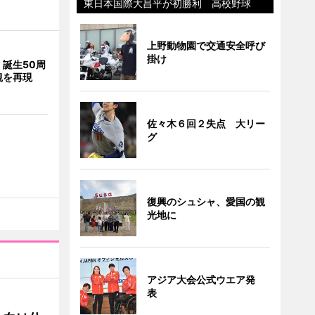
東日本国際大昌平が初勝利 高校野球
上野動物園で交通安全呼び
掛け
誕生50周
観を再現
佐々木６回２失点 大リー
グ
復興のシュシャ、愛国の観
光地に
アジア大会公式ウエア発
表