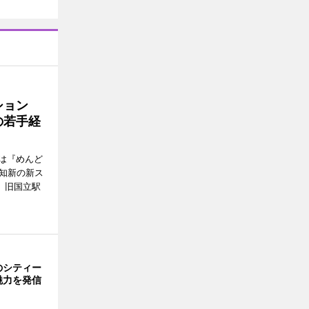
ッション
の若手経
は『めんど
故知新の新ス
日、旧国立駅
のシティー
魅力を発信