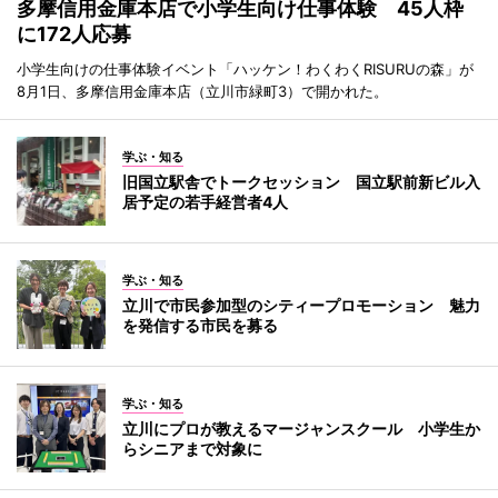
多摩信用金庫本店で小学生向け仕事体験 45人枠
に172人応募
小学生向けの仕事体験イベント「ハッケン！わくわくRISURUの森」が
8月1日、多摩信用金庫本店（立川市緑町3）で開かれた。
学ぶ・知る
旧国立駅舎でトークセッション 国立駅前新ビル入
居予定の若手経営者4人
学ぶ・知る
立川で市民参加型のシティープロモーション 魅力
を発信する市民を募る
学ぶ・知る
立川にプロが教えるマージャンスクール 小学生か
らシニアまで対象に