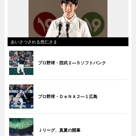
あいさつされる悠仁さま
プロ野球・西武２―５ソフトバンク
プロ野球・ＤｅＮＡ２―１広島
Ｊリーグ、真夏の開幕