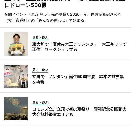
にドローン500機
夜間イベント「東京 星空と光の夏祭り2026」が、国営昭和記念公園
（立川市緑町）の「みんなの原っぱ」で始まる。
見る・遊ぶ
東大和で「夏休み木工チャレンジ」 木工キットで
工作、ワークショップも
見る・遊ぶ
立川で「ノンタン」誕生50周年展 絵本の世界観
を再現
見る・遊ぶ
コモンズ立川立飛で初の夏祭り 昭和記念公園花火
大会無料鑑賞エリアも