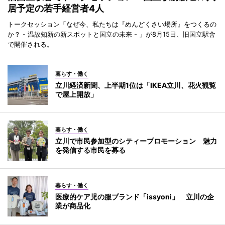
居予定の若手経営者4人
トークセッション「なぜ今、私たちは『めんどくさい場所』をつくるの
か？ - 温故知新の新スポットと国立の未来 - 」が8月15日、旧国立駅舎
で開催される。
暮らす・働く
立川経済新聞、上半期1位は「IKEA立川、花火観覧
で屋上開放」
暮らす・働く
立川で市民参加型のシティープロモーション 魅力
を発信する市民を募る
暮らす・働く
医療的ケア児の服ブランド「issyoni」 立川の企
業が商品化