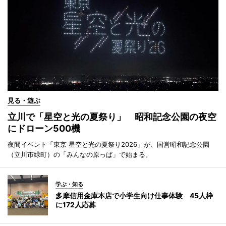
見る・遊ぶ
立川で「星空と光の夏祭り」 昭和記念公園の夜空
にドローン500機
夜間イベント「東京 星空と光の夏祭り2026」が、国営昭和記念公園
（立川市緑町）の「みんなの原っぱ」で始まる。
学ぶ・知る
多摩信用金庫本店で小学生向け仕事体験 45人枠
に172人応募