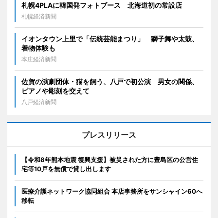
札幌4PLAに韓国発フォトブース 北海道初の常設店
札幌経済新聞
イオンタウン上里で「伝統芸能まつり」 獅子舞や太鼓、
着物体験も
本庄経済新聞
佐賀の演劇団体・猫を飼う、八戸で初公演 男女の関係、
ピアノや彫刻を交えて
八戸経済新聞
プレスリリース
【令和8年熊本地震 復興支援】被災された方に豊島区の公営住
宅等10戸を無償で貸し出します
医療介護ネットワーク協同組合 本店事務所をサンシャイン60へ
移転