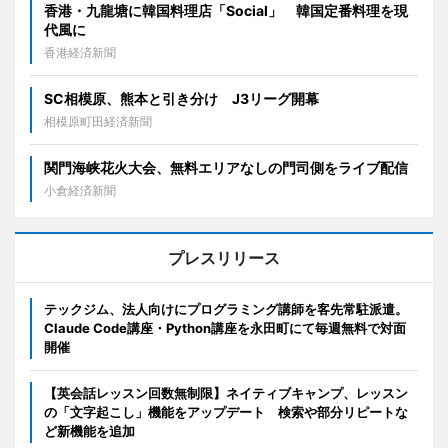
香港・九龍塘に韓国料理店「Social」 韓国定番料理を現
代風に
香港経済新聞
SC相模原、熊本と引き分け J3リーグ開幕
相模原町田経済新聞
関門海峡花火大会、無料エリアなしの門司側をライブ配信
小倉経済新聞
プレスリリース
テックジム、法人向けにプログラミング講師を客先常駐派遣。
Claude Code講座・Python講座を永田町にて毎週無料で対面
開催
【英会話レッスン回数無制限】ネイティブキャンプ、レッスン
の「文字起こし」機能をアップデート 検索や部分リピートな
ど新機能を追加