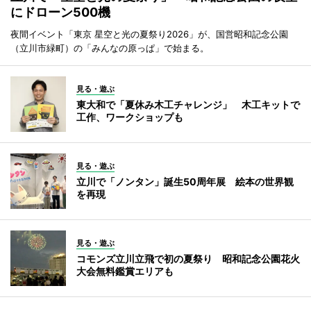
にドローン500機
夜間イベント「東京 星空と光の夏祭り2026」が、国営昭和記念公園
（立川市緑町）の「みんなの原っぱ」で始まる。
見る・遊ぶ
東大和で「夏休み木工チャレンジ」 木工キットで
工作、ワークショップも
見る・遊ぶ
立川で「ノンタン」誕生50周年展 絵本の世界観
を再現
見る・遊ぶ
コモンズ立川立飛で初の夏祭り 昭和記念公園花火
大会無料鑑賞エリアも