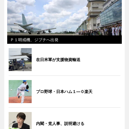
Ｐ１哨戒機、ジブチへ出発
在日米軍が支援物資輸送
プロ野球・日本ハム１―０楽天
内閣・党人事、説明避ける