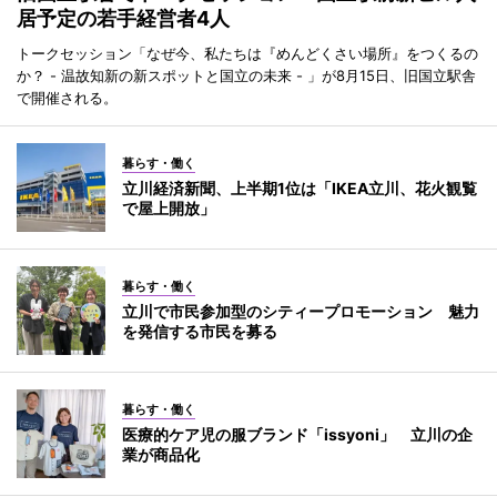
居予定の若手経営者4人
トークセッション「なぜ今、私たちは『めんどくさい場所』をつくるの
か？ - 温故知新の新スポットと国立の未来 - 」が8月15日、旧国立駅舎
で開催される。
暮らす・働く
立川経済新聞、上半期1位は「IKEA立川、花火観覧
で屋上開放」
暮らす・働く
立川で市民参加型のシティープロモーション 魅力
を発信する市民を募る
暮らす・働く
医療的ケア児の服ブランド「issyoni」 立川の企
業が商品化