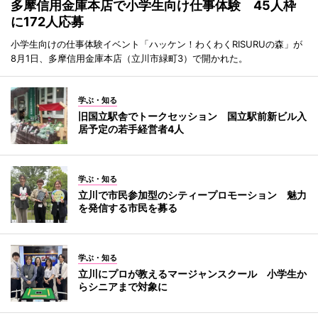
多摩信用金庫本店で小学生向け仕事体験 45人枠
に172人応募
小学生向けの仕事体験イベント「ハッケン！わくわくRISURUの森」が
8月1日、多摩信用金庫本店（立川市緑町3）で開かれた。
学ぶ・知る
旧国立駅舎でトークセッション 国立駅前新ビル入
居予定の若手経営者4人
学ぶ・知る
立川で市民参加型のシティープロモーション 魅力
を発信する市民を募る
学ぶ・知る
立川にプロが教えるマージャンスクール 小学生か
らシニアまで対象に