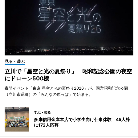
見る・遊ぶ
立川で「星空と光の夏祭り」 昭和記念公園の夜空
にドローン500機
夜間イベント「東京 星空と光の夏祭り2026」が、国営昭和記念公園
（立川市緑町）の「みんなの原っぱ」で始まる。
学ぶ・知る
多摩信用金庫本店で小学生向け仕事体験 45人枠
に172人応募