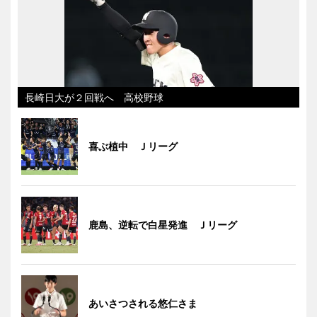
長崎日大が２回戦へ 高校野球
喜ぶ植中 Ｊリーグ
鹿島、逆転で白星発進 Ｊリーグ
あいさつされる悠仁さま