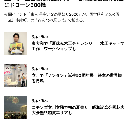
にドローン500機
夜間イベント「東京 星空と光の夏祭り2026」が、国営昭和記念公園
（立川市緑町）の「みんなの原っぱ」で始まる。
見る・遊ぶ
東大和で「夏休み木工チャレンジ」 木工キットで
工作、ワークショップも
見る・遊ぶ
立川で「ノンタン」誕生50周年展 絵本の世界観
を再現
見る・遊ぶ
コモンズ立川立飛で初の夏祭り 昭和記念公園花火
大会無料鑑賞エリアも