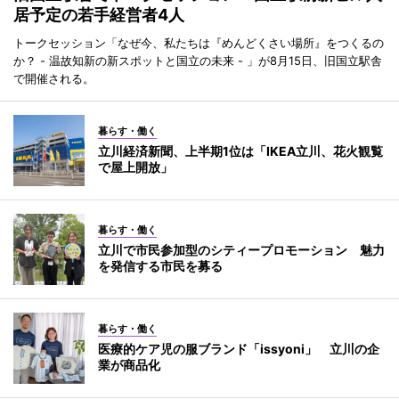
居予定の若手経営者4人
トークセッション「なぜ今、私たちは『めんどくさい場所』をつくるの
か？ - 温故知新の新スポットと国立の未来 - 」が8月15日、旧国立駅舎
で開催される。
暮らす・働く
立川経済新聞、上半期1位は「IKEA立川、花火観覧
で屋上開放」
暮らす・働く
立川で市民参加型のシティープロモーション 魅力
を発信する市民を募る
暮らす・働く
医療的ケア児の服ブランド「issyoni」 立川の企
業が商品化