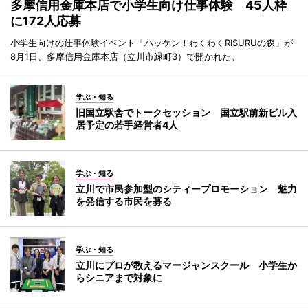
多摩信用金庫本店で小学生向け仕事体験 45人枠
に172人応募
小学生向けの仕事体験イベント「ハッケン！わくわくRISURUの森」が
8月1日、多摩信用金庫本店（立川市緑町3）で開かれた。
学ぶ・知る
旧国立駅舎でトークセッション 国立駅前新ビル入
居予定の若手経営者4人
学ぶ・知る
立川で市民参加型のシティープロモーション 魅力
を発信する市民を募る
学ぶ・知る
立川にプロが教えるマージャンスクール 小学生か
らシニアまで対象に