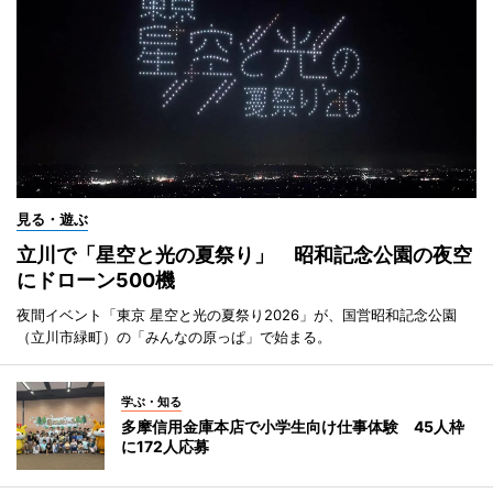
見る・遊ぶ
立川で「星空と光の夏祭り」 昭和記念公園の夜空
にドローン500機
夜間イベント「東京 星空と光の夏祭り2026」が、国営昭和記念公園
（立川市緑町）の「みんなの原っぱ」で始まる。
学ぶ・知る
多摩信用金庫本店で小学生向け仕事体験 45人枠
に172人応募