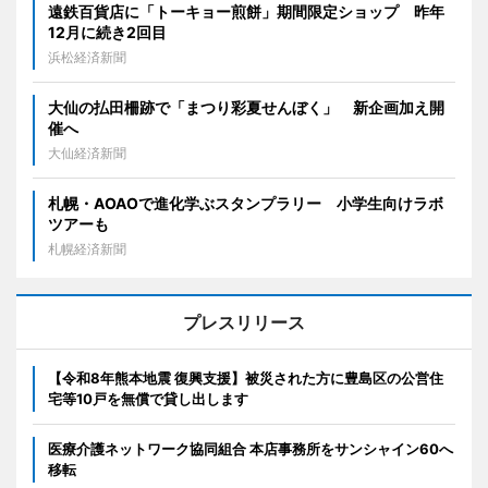
遠鉄百貨店に「トーキョー煎餅」期間限定ショップ 昨年
12月に続き2回目
浜松経済新聞
大仙の払田柵跡で「まつり彩夏せんぼく」 新企画加え開
催へ
大仙経済新聞
札幌・AOAOで進化学ぶスタンプラリー 小学生向けラボ
ツアーも
札幌経済新聞
プレスリリース
【令和8年熊本地震 復興支援】被災された方に豊島区の公営住
宅等10戸を無償で貸し出します
医療介護ネットワーク協同組合 本店事務所をサンシャイン60へ
移転