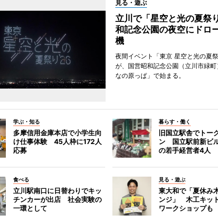
見る・遊ぶ
立川で「星空と光の夏祭
和記念公園の夜空にドロー
機
夜間イベント「東京 星空と光の夏祭り
が、国営昭和記念公園（立川市緑町
なの原っぱ」で始まる。
学ぶ・知る
暮らす・働く
多摩信用金庫本店で小学生向
旧国立駅舎でトー
け仕事体験 45人枠に172人
ン 国立駅前新ビ
応募
の若手経営者4人
食べる
見る・遊ぶ
立川駅南口に日替わりでキッ
東大和で「夏休み
チンカーが出店 社会実験の
ンジ」 木工キッ
一環として
ワークショップも