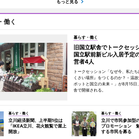
もっと見る
・働く
暮らす・働く
旧国立駅舎でトークセ
国立駅前新ビル入居予定
営者4人
トークセッション「なぜ今、私たち
くさい場所』をつくるのか？ - 温
ポットと国立の未来 - 」が8月15
舎で開催される。
暮らす・働く
暮らす・働く
立川経済新聞、上半期1位は
立川で市民参加型
「IKEA立川、花火観覧で屋上
プロモーション 
開放」
する市民を募る