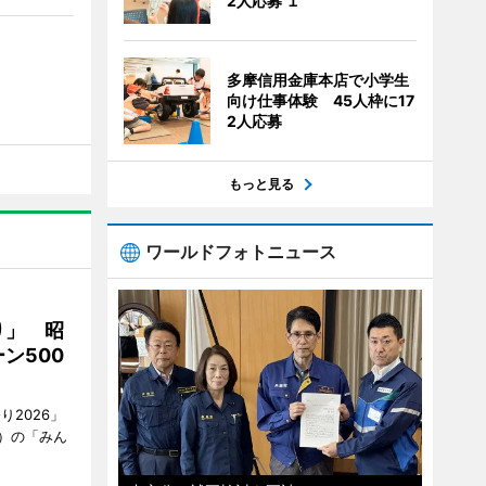
2人応募 １
多摩信用金庫本店で小学生
向け仕事体験 45人枠に17
2人応募
もっと見る
ワールドフォトニュース
り」 昭
ン500
2026」
）の「みん