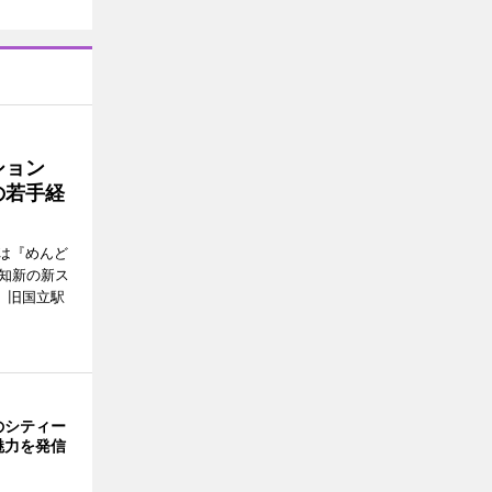
ッション
の若手経
は『めんど
故知新の新ス
日、旧国立駅
のシティー
魅力を発信