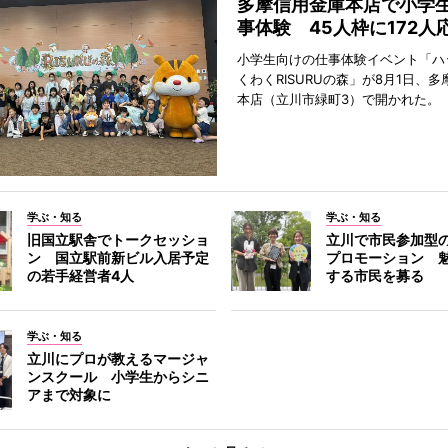
多摩信用金庫本店で小学
事体験 45人枠に172人
小学生向けの仕事体験イベント「ハ
くわくRISURUの森」が8月1日、
本店（立川市緑町3）で開かれた。
学ぶ・知る
学ぶ・知る
旧国立駅舎でトークセッショ
立川で市民参加型
ン 国立駅前新ビル入居予定
プロモーション 
の若手経営者4人
する市民を募る
学ぶ・知る
立川にプロが教えるマージャ
ンスクール 小学生からシニ
アまで対象に