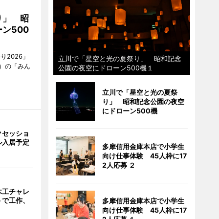
り」 昭
ン500
2026」
立川で「星空と光の夏祭り」 昭和記念
）の「みん
公園の夜空にドローン500機１
立川で「星空と光の夏祭
り」 昭和記念公園の夜空
にドローン500機
クセッショ
ル入居予定
多摩信用金庫本店で小学生
向け仕事体験 45人枠に17
2人応募 ２
木工チャレ
トで工作、
多摩信用金庫本店で小学生
向け仕事体験 45人枠に17