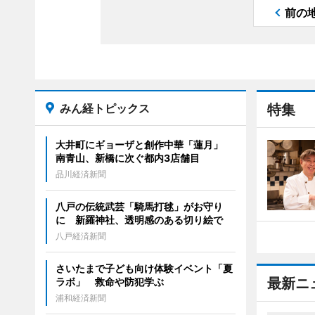
前の
みん経トピックス
特集
大井町にギョーザと創作中華「蓮月」
南青山、新橋に次ぐ都内3店舗目
品川経済新聞
八戸の伝統武芸「騎馬打毬」がお守り
に 新羅神社、透明感のある切り絵で
八戸経済新聞
さいたまで子ども向け体験イベント「夏
最新ニ
ラボ」 救命や防犯学ぶ
浦和経済新聞