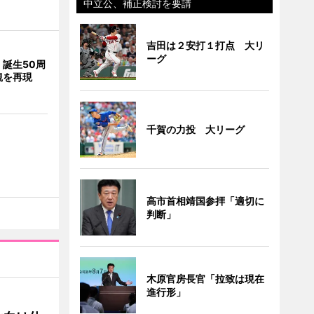
中立公、補正検討を要請
吉田は２安打１打点 大リ
ーグ
誕生50周
観を再現
千賀の力投 大リーグ
高市首相靖国参拝「適切に
判断」
木原官房長官「拉致は現在
進行形」