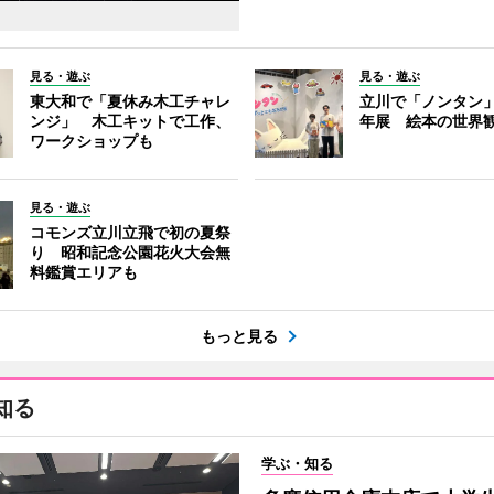
見る・遊ぶ
見る・遊ぶ
東大和で「夏休み木工チャレ
立川で「ノンタン」
ンジ」 木工キットで工作、
年展 絵本の世界
ワークショップも
見る・遊ぶ
コモンズ立川立飛で初の夏祭
り 昭和記念公園花火大会無
料鑑賞エリアも
もっと見る
知る
学ぶ・知る