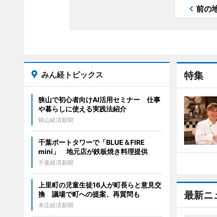
前の
みん経トピックス
特集
狭山で初心者向けAI活用セミナー 仕事
や暮らしに使える実践法紹介
狭山経済新聞
千葉ポートタワーで「BLUE＆FIRE
mini」 地元店が鉄板焼き料理提供
千葉経済新聞
上里町の児童生徒16人が町長らと意見交
最新ニ
換 議場で町への提案、再質問も
本庄経済新聞