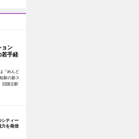
ッション
の若手経
は『めんど
故知新の新ス
日、旧国立駅
のシティー
魅力を発信