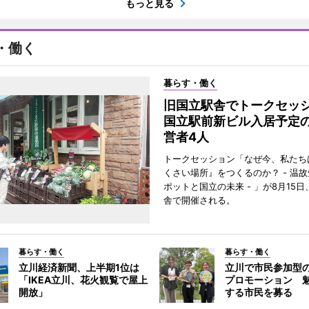
もっと見る
・働く
暮らす・働く
旧国立駅舎でトークセ
国立駅前新ビル入居予定
営者4人
トークセッション「なぜ今、私たち
くさい場所』をつくるのか？ - 温
ポットと国立の未来 - 」が8月15
舎で開催される。
暮らす・働く
暮らす・働く
立川経済新聞、上半期1位は
立川で市民参加型
「IKEA立川、花火観覧で屋上
プロモーション 
開放」
する市民を募る