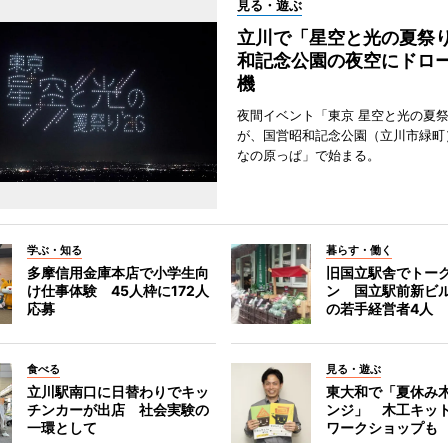
見る・遊ぶ
立川で「星空と光の夏祭
和記念公園の夜空にドロー
機
夜間イベント「東京 星空と光の夏祭り
が、国営昭和記念公園（立川市緑町
なの原っぱ」で始まる。
学ぶ・知る
暮らす・働く
多摩信用金庫本店で小学生向
旧国立駅舎でトー
け仕事体験 45人枠に172人
ン 国立駅前新ビ
応募
の若手経営者4人
食べる
見る・遊ぶ
立川駅南口に日替わりでキッ
東大和で「夏休み
チンカーが出店 社会実験の
ンジ」 木工キッ
一環として
ワークショップも