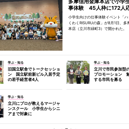
多摩信用金庫本店で小学
事体験 45人枠に172人
小学生向けの仕事体験イベント「ハ
くわくRISURUの森」が8月1日、
本店（立川市緑町3）で開かれた。
学ぶ・知る
学ぶ・知る
旧国立駅舎でトークセッショ
立川で市民参加型
ン 国立駅前新ビル入居予定
プロモーション 
の若手経営者4人
する市民を募る
学ぶ・知る
立川にプロが教えるマージャ
ンスクール 小学生からシニ
アまで対象に