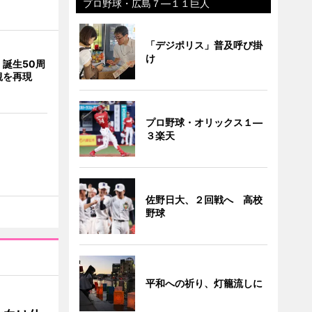
プロ野球・広島７―１１巨人
「デジポリス」普及呼び掛
け
誕生50周
観を再現
プロ野球・オリックス１―
３楽天
佐野日大、２回戦へ 高校
野球
平和への祈り、灯籠流しに