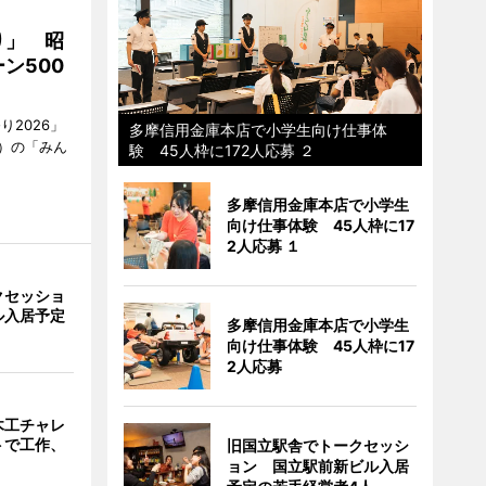
り」 昭
ン500
2026」
多摩信用金庫本店で小学生向け仕事体
）の「みん
験 45人枠に172人応募 ２
多摩信用金庫本店で小学生
向け仕事体験 45人枠に17
2人応募 １
クセッショ
ル入居予定
多摩信用金庫本店で小学生
向け仕事体験 45人枠に17
2人応募
木工チャレ
トで工作、
旧国立駅舎でトークセッシ
ョン 国立駅前新ビル入居