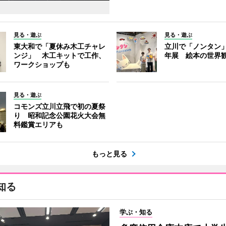
見る・遊ぶ
見る・遊ぶ
東大和で「夏休み木工チャレ
立川で「ノンタン」
ンジ」 木工キットで工作、
年展 絵本の世界
ワークショップも
見る・遊ぶ
コモンズ立川立飛で初の夏祭
り 昭和記念公園花火大会無
料鑑賞エリアも
もっと見る
知る
学ぶ・知る