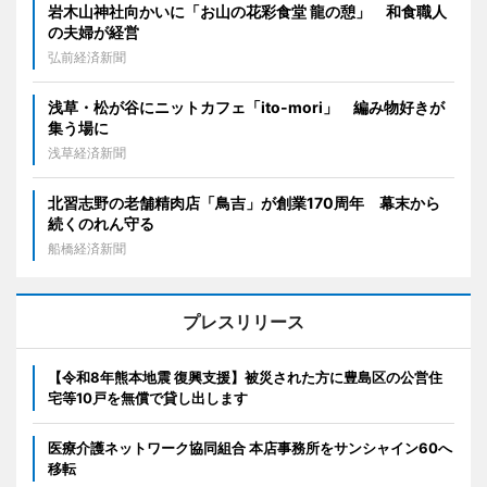
岩木山神社向かいに「お山の花彩食堂 龍の憩」 和食職人
の夫婦が経営
弘前経済新聞
浅草・松が谷にニットカフェ「ito-mori」 編み物好きが
集う場に
浅草経済新聞
北習志野の老舗精肉店「鳥吉」が創業170周年 幕末から
続くのれん守る
船橋経済新聞
プレスリリース
【令和8年熊本地震 復興支援】被災された方に豊島区の公営住
宅等10戸を無償で貸し出します
医療介護ネットワーク協同組合 本店事務所をサンシャイン60へ
移転