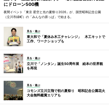
にドローン500機
夜間イベント「東京 星空と光の夏祭り2026」が、国営昭和記念公園
（立川市緑町）の「みんなの原っぱ」で始まる。
見る・遊ぶ
東大和で「夏休み木工チャレンジ」 木工キットで
工作、ワークショップも
見る・遊ぶ
立川で「ノンタン」誕生50周年展 絵本の世界観
を再現
見る・遊ぶ
コモンズ立川立飛で初の夏祭り 昭和記念公園花火
大会無料鑑賞エリアも