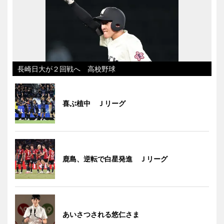
長崎日大が２回戦へ 高校野球
喜ぶ植中 Ｊリーグ
鹿島、逆転で白星発進 Ｊリーグ
あいさつされる悠仁さま