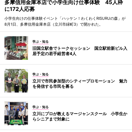
多摩信用金庫本店で小学生向け仕事体験 45人枠
に172人応募
小学生向けの仕事体験イベント「ハッケン！わくわくRISURUの森」が
8月1日、多摩信用金庫本店（立川市緑町3）で開かれた。
学ぶ・知る
旧国立駅舎でトークセッション 国立駅前新ビル入
居予定の若手経営者4人
学ぶ・知る
立川で市民参加型のシティープロモーション 魅力
を発信する市民を募る
学ぶ・知る
立川にプロが教えるマージャンスクール 小学生か
らシニアまで対象に