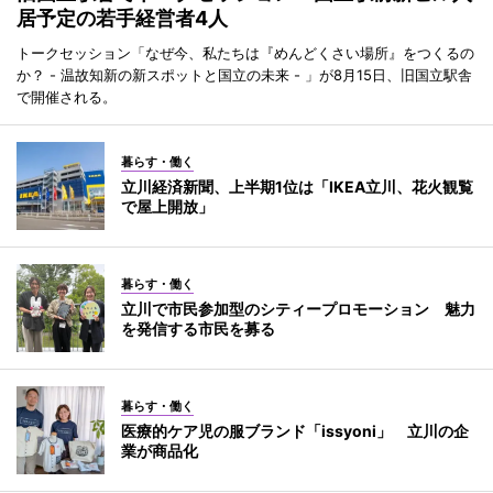
居予定の若手経営者4人
トークセッション「なぜ今、私たちは『めんどくさい場所』をつくるの
か？ - 温故知新の新スポットと国立の未来 - 」が8月15日、旧国立駅舎
で開催される。
暮らす・働く
立川経済新聞、上半期1位は「IKEA立川、花火観覧
で屋上開放」
暮らす・働く
立川で市民参加型のシティープロモーション 魅力
を発信する市民を募る
暮らす・働く
医療的ケア児の服ブランド「issyoni」 立川の企
業が商品化