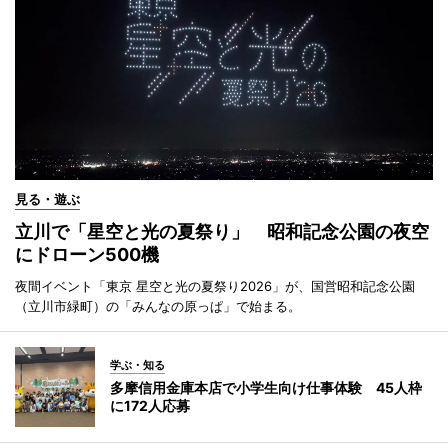
見る・遊ぶ
立川で「星空と光の夏祭り」 昭和記念公園の夜空
にドローン500機
夜間イベント「東京 星空と光の夏祭り2026」が、国営昭和記念公園
（立川市緑町）の「みんなの原っぱ」で始まる。
学ぶ・知る
多摩信用金庫本店で小学生向け仕事体験 45人枠
に172人応募