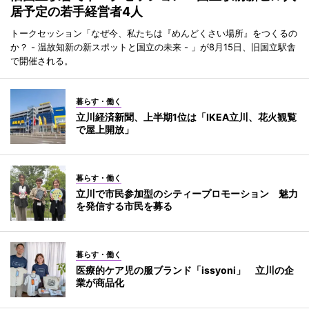
居予定の若手経営者4人
トークセッション「なぜ今、私たちは『めんどくさい場所』をつくるの
か？ - 温故知新の新スポットと国立の未来 - 」が8月15日、旧国立駅舎
で開催される。
暮らす・働く
立川経済新聞、上半期1位は「IKEA立川、花火観覧
で屋上開放」
暮らす・働く
立川で市民参加型のシティープロモーション 魅力
を発信する市民を募る
暮らす・働く
医療的ケア児の服ブランド「issyoni」 立川の企
業が商品化