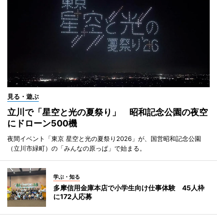
見る・遊ぶ
立川で「星空と光の夏祭り」 昭和記念公園の夜空
にドローン500機
夜間イベント「東京 星空と光の夏祭り2026」が、国営昭和記念公園
（立川市緑町）の「みんなの原っぱ」で始まる。
学ぶ・知る
多摩信用金庫本店で小学生向け仕事体験 45人枠
に172人応募