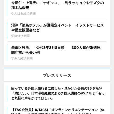
今帰仁・上運天に「ナギッコ」 島ラッキョウやモズクの
加工品販売
やんばる経済新聞
沼津「淡島ホテル」が夏限定イベント イラストサービス
や星空観望会など
沼津経済新聞
墨田区役所、「令和8年8月8日婚」 300人超が婚姻届、
開庁前から長い列
すみだ経済新聞
プレスリリース
困っている外国人旅行者に接した・見かけた会員の95.6％が
「助けたい」日本滞在経験のある外国人講師の95.7％は「もっ
と気軽に声をかけてほしい」
【TAC公務員】8/13(木)「オンラインオリエンテーション（体