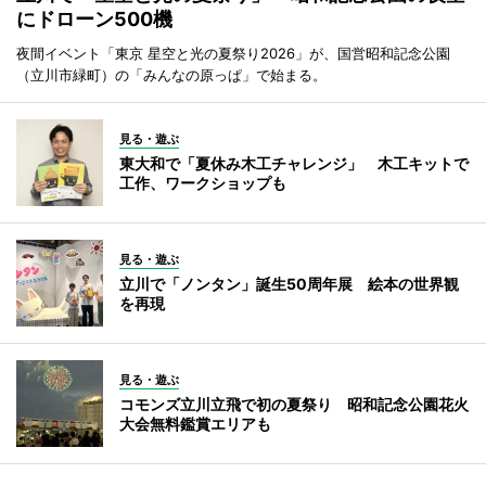
にドローン500機
夜間イベント「東京 星空と光の夏祭り2026」が、国営昭和記念公園
（立川市緑町）の「みんなの原っぱ」で始まる。
見る・遊ぶ
東大和で「夏休み木工チャレンジ」 木工キットで
工作、ワークショップも
見る・遊ぶ
立川で「ノンタン」誕生50周年展 絵本の世界観
を再現
見る・遊ぶ
コモンズ立川立飛で初の夏祭り 昭和記念公園花火
大会無料鑑賞エリアも