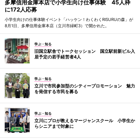
多摩信用金庫本店で小学生向け仕事体験 45人枠
に172人応募
小学生向けの仕事体験イベント「ハッケン！わくわくRISURUの森」が
8月1日、多摩信用金庫本店（立川市緑町3）で開かれた。
学ぶ・知る
旧国立駅舎でトークセッション 国立駅前新ビル入
居予定の若手経営者4人
学ぶ・知る
立川で市民参加型のシティープロモーション 魅力
を発信する市民を募る
学ぶ・知る
立川にプロが教えるマージャンスクール 小学生か
らシニアまで対象に