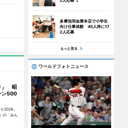
2人応募 １
多摩信用金庫本店で小学生
向け仕事体験 45人枠に17
2人応募
もっと見る
ワールドフォトニュース
り」 昭
ン500
2026」
）の「みん