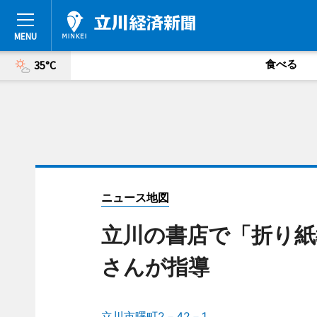
食べる
35°C
ニュース地図
立川の書店で「折り紙
さんが指導
立川市曙町2－42－1