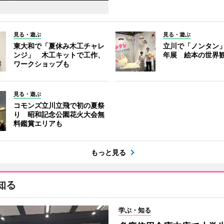
見る・遊ぶ
見る・遊ぶ
東大和で「夏休み木工チャレ
立川で「ノンタン」
ンジ」 木工キットで工作、
年展 絵本の世界
ワークショップも
見る・遊ぶ
コモンズ立川立飛で初の夏祭
り 昭和記念公園花火大会無
料鑑賞エリアも
もっと見る
知る
学ぶ・知る