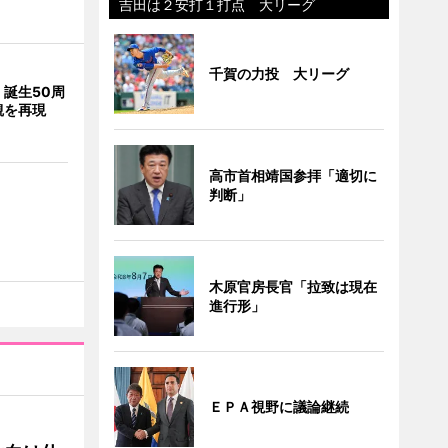
吉田は２安打１打点 大リーグ
千賀の力投 大リーグ
誕生50周
観を再現
高市首相靖国参拝「適切に
判断」
木原官房長官「拉致は現在
進行形」
ＥＰＡ視野に議論継続