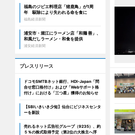
福島のジビエ料理店「猪鹿鳥」が1周
年 駆除により失われる命を食に
福島経済新聞
浦安市・堀江にラーメン店「和麺 善」、
和風だしラーメン・和食を提供
浦安経済新聞
プレスリリース
ドコモSMTBネット銀行、HDI-Japan「問
合せ窓口格付け」および「Webサポート格
付け」における「三つ星」獲得のお知らせ
【SBIいきいき少短】仙台にビジネスセンタ
ーを新設
売れるネット広告社グループ（9235）、約
５％の株式取得予定（第2位の大株主へ浮