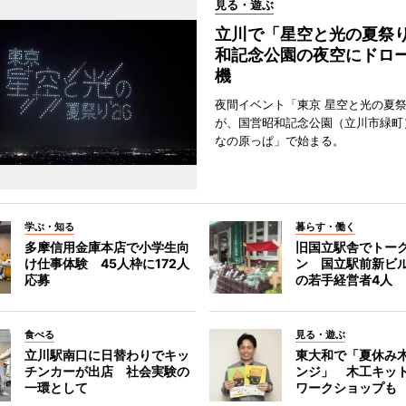
見る・遊ぶ
立川で「星空と光の夏祭
和記念公園の夜空にドロー
機
夜間イベント「東京 星空と光の夏祭り
が、国営昭和記念公園（立川市緑町
なの原っぱ」で始まる。
学ぶ・知る
暮らす・働く
多摩信用金庫本店で小学生向
旧国立駅舎でトー
け仕事体験 45人枠に172人
ン 国立駅前新ビ
応募
の若手経営者4人
食べる
見る・遊ぶ
立川駅南口に日替わりでキッ
東大和で「夏休み
チンカーが出店 社会実験の
ンジ」 木工キッ
一環として
ワークショップも