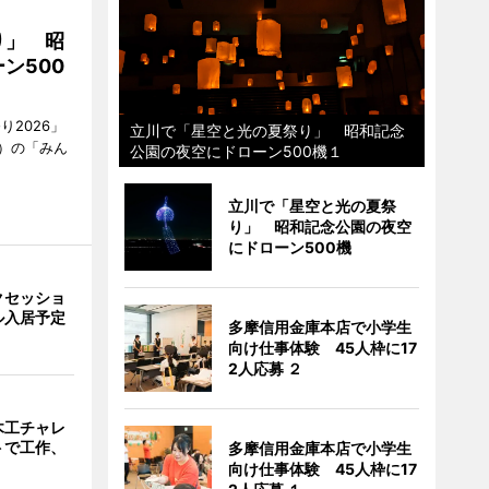
り」 昭
ン500
2026」
立川で「星空と光の夏祭り」 昭和記念
）の「みん
公園の夜空にドローン500機１
立川で「星空と光の夏祭
り」 昭和記念公園の夜空
にドローン500機
クセッショ
ル入居予定
多摩信用金庫本店で小学生
向け仕事体験 45人枠に17
2人応募 ２
木工チャレ
トで工作、
多摩信用金庫本店で小学生
向け仕事体験 45人枠に17