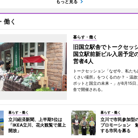
もっと見る
・働く
暮らす・働く
旧国立駅舎でトークセ
国立駅前新ビル入居予定
営者4人
トークセッション「なぜ今、私たち
くさい場所』をつくるのか？ - 温
ポットと国立の未来 - 」が8月15
舎で開催される。
暮らす・働く
暮らす・働く
立川経済新聞、上半期1位は
立川で市民参加型
「IKEA立川、花火観覧で屋上
プロモーション 
開放」
する市民を募る