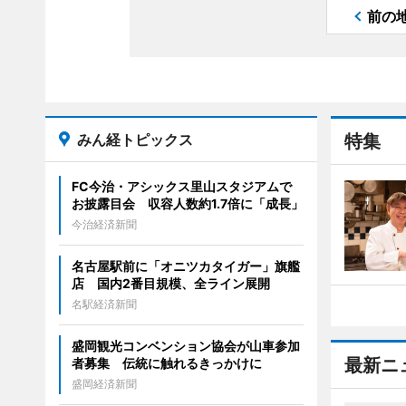
前の
みん経トピックス
特集
FC今治・アシックス里山スタジアムで
お披露目会 収容人数約1.7倍に「成長」
今治経済新聞
名古屋駅前に「オニツカタイガー」旗艦
店 国内2番目規模、全ライン展開
名駅経済新聞
盛岡観光コンベンション協会が山車参加
最新ニ
者募集 伝統に触れるきっかけに
盛岡経済新聞