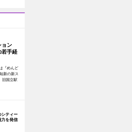
ッション
の若手経
は『めんど
故知新の新ス
日、旧国立駅
のシティー
魅力を発信