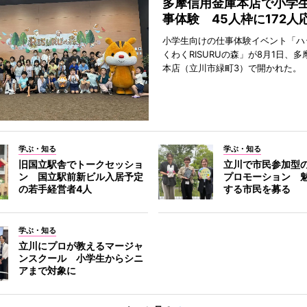
多摩信用金庫本店で小学
事体験 45人枠に172人
小学生向けの仕事体験イベント「ハ
くわくRISURUの森」が8月1日、
本店（立川市緑町3）で開かれた。
学ぶ・知る
学ぶ・知る
旧国立駅舎でトークセッショ
立川で市民参加型
ン 国立駅前新ビル入居予定
プロモーション 
の若手経営者4人
する市民を募る
学ぶ・知る
立川にプロが教えるマージャ
ンスクール 小学生からシニ
アまで対象に