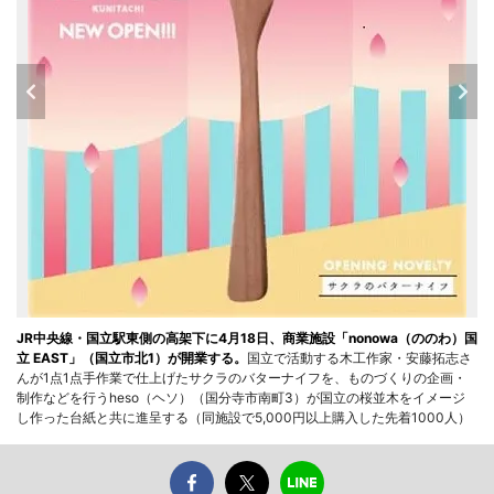
JR中央線・国立駅東側の高架下に4月18日、商業施設「nonowa（ののわ）国
立 EAST」（国立市北1）が開業する。
国立で活動する木工作家・安藤拓志さ
んが1点1点手作業で仕上げたサクラのバターナイフを、ものづくりの企画・
制作などを行うheso（ヘソ）（国分寺市南町3）が国立の桜並木をイメージ
し作った台紙と共に進呈する（同施設で5,000円以上購入した先着1000人）