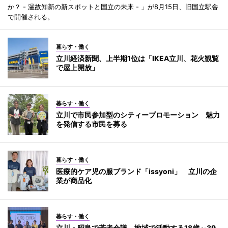
か？ - 温故知新の新スポットと国立の未来 - 」が8月15日、旧国立駅舎
で開催される。
暮らす・働く
立川経済新聞、上半期1位は「IKEA立川、花火観覧
で屋上開放」
暮らす・働く
立川で市民参加型のシティープロモーション 魅力
を発信する市民を募る
暮らす・働く
医療的ケア児の服ブランド「issyoni」 立川の企
業が商品化
暮らす・働く
立川・昭島で若者会議 地域で活動する18歳～39