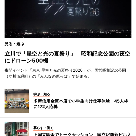
見る・遊ぶ
立川で「星空と光の夏祭り」 昭和記念公園の夜空
にドローン500機
夜間イベント「東京 星空と光の夏祭り2026」が、国営昭和記念公園
（立川市緑町）の「みんなの原っぱ」で始まる。
学ぶ・知る
多摩信用金庫本店で小学生向け仕事体験 45人枠
に172人応募
暮らす・働く
旧国立駅舎でトークセッション 国立駅前新ビル入