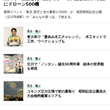
にドローン500機
夜間イベント「東京 星空と光の夏祭り2026」が、国営昭和記念公園
（立川市緑町）の「みんなの原っぱ」で始まる。
見る・遊ぶ
東大和で「夏休み木工チャレンジ」 木工キットで
工作、ワークショップも
見る・遊ぶ
立川で「ノンタン」誕生50周年展 絵本の世界観
を再現
見る・遊ぶ
コモンズ立川立飛で初の夏祭り 昭和記念公園花火
大会無料鑑賞エリアも