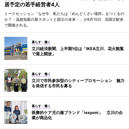
居予定の若手経営者4人
トークセッション「なぜ今、私たちは『めんどくさい場所』をつくるの
か？ - 温故知新の新スポットと国立の未来 - 」が8月15日、旧国立駅舎
で開催される。
暮らす・働く
立川経済新聞、上半期1位は「IKEA立川、花火観覧
で屋上開放」
暮らす・働く
立川で市民参加型のシティープロモーション 魅力
を発信する市民を募る
暮らす・働く
医療的ケア児の服ブランド「issyoni」 立川の企
業が商品化