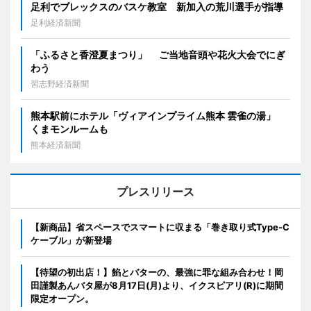
足利でブレックスのバスケ教室 新加入の荒川選手が指導
足利経済新聞
「ふるさと香澄夏まつり」 ご当地音頭や花火大会でにぎ
わう
習志野経済新聞
熊本駅前にホテル「ヴィアインプライム熊本 雲雀の湯」
くまモンルームも
熊本経済新聞
プレスリリース
【新商品】省スペースでスマートに収まる「巻き取り式Type-C
ケーブル」が新登場
【待望の初出店！】餡とバターの、最強に罪な組み合わせ！岡
田謹製あんバタ屋が8月17日(月)より、イクスピアリ(R)に期間
限定オープン。