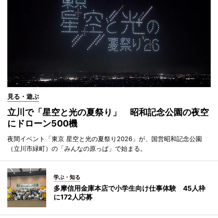
見る・遊ぶ
立川で「星空と光の夏祭り」 昭和記念公園の夜空
にドローン500機
夜間イベント「東京 星空と光の夏祭り2026」が、国営昭和記念公園
（立川市緑町）の「みんなの原っぱ」で始まる。
学ぶ・知る
多摩信用金庫本店で小学生向け仕事体験 45人枠
に172人応募