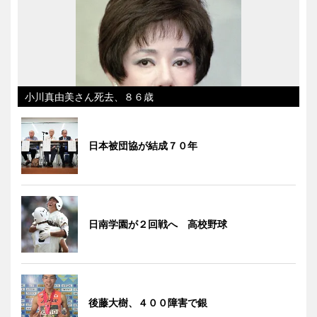
小川真由美さん死去、８６歳
日本被団協が結成７０年
日南学園が２回戦へ 高校野球
後藤大樹、４００障害で銀