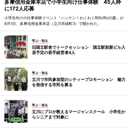
多摩信用金庫本店で小学生向け仕事体験 45人枠
に172人応募
小学生向けの仕事体験イベント「ハッケン！わくわくRISURUの森」が
8月1日、多摩信用金庫本店（立川市緑町3）で開かれた。
学ぶ・知る
旧国立駅舎でトークセッション 国立駅前新ビル入
居予定の若手経営者4人
学ぶ・知る
立川で市民参加型のシティープロモーション 魅力
を発信する市民を募る
学ぶ・知る
立川にプロが教えるマージャンスクール 小学生か
らシニアまで対象に