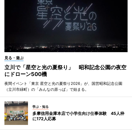
見る・遊ぶ
立川で「星空と光の夏祭り」 昭和記念公園の夜空
にドローン500機
夜間イベント「東京 星空と光の夏祭り2026」が、国営昭和記念公園
（立川市緑町）の「みんなの原っぱ」で始まる。
学ぶ・知る
多摩信用金庫本店で小学生向け仕事体験 45人枠
に172人応募