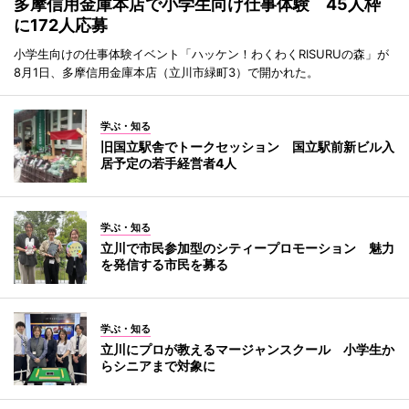
多摩信用金庫本店で小学生向け仕事体験 45人枠
に172人応募
小学生向けの仕事体験イベント「ハッケン！わくわくRISURUの森」が
8月1日、多摩信用金庫本店（立川市緑町3）で開かれた。
学ぶ・知る
旧国立駅舎でトークセッション 国立駅前新ビル入
居予定の若手経営者4人
学ぶ・知る
立川で市民参加型のシティープロモーション 魅力
を発信する市民を募る
学ぶ・知る
立川にプロが教えるマージャンスクール 小学生か
らシニアまで対象に