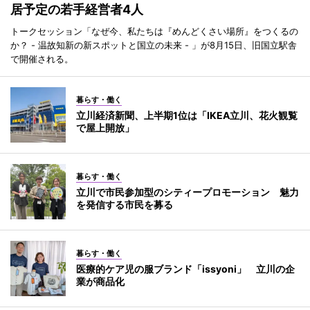
居予定の若手経営者4人
トークセッション「なぜ今、私たちは『めんどくさい場所』をつくるの
か？ - 温故知新の新スポットと国立の未来 - 」が8月15日、旧国立駅舎
で開催される。
暮らす・働く
立川経済新聞、上半期1位は「IKEA立川、花火観覧
で屋上開放」
暮らす・働く
立川で市民参加型のシティープロモーション 魅力
を発信する市民を募る
暮らす・働く
医療的ケア児の服ブランド「issyoni」 立川の企
業が商品化