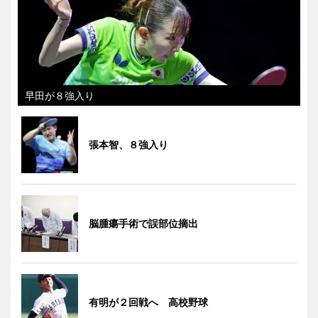
早田が８強入り
張本智、８強入り
脳腫瘍手術で誤部位摘出
有明が２回戦へ 高校野球