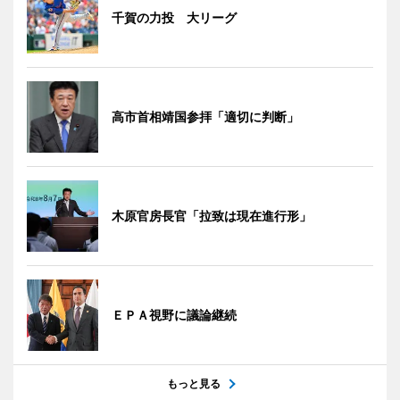
千賀の力投 大リーグ
高市首相靖国参拝「適切に判断」
木原官房長官「拉致は現在進行形」
ＥＰＡ視野に議論継続
もっと見る