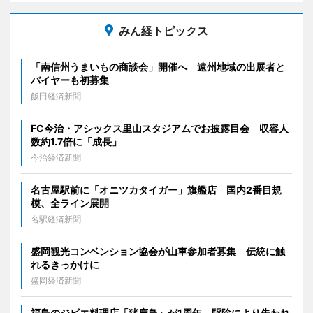
みん経トピックス
「南信州うまいもの商談会」開催へ 遠州地域の出展者と
バイヤーも初募集
飯田経済新聞
FC今治・アシックス里山スタジアムでお披露目会 収容人
数約1.7倍に「成長」
今治経済新聞
名古屋駅前に「オニツカタイガー」旗艦店 国内2番目規
模、全ライン展開
名駅経済新聞
盛岡観光コンベンション協会が山車参加者募集 伝統に触
れるきっかけに
盛岡経済新聞
福島のジビエ料理店「猪鹿鳥」が1周年 駆除により失われ