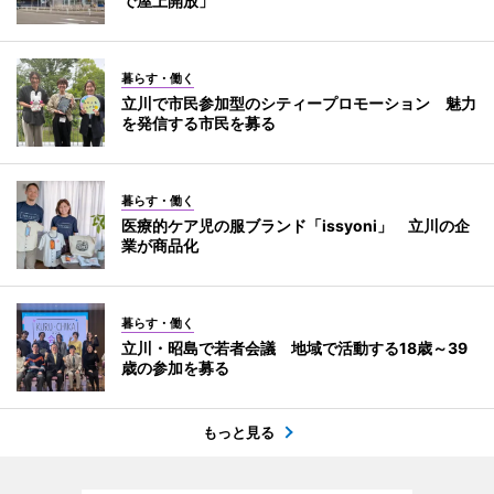
で屋上開放」
暮らす・働く
立川で市民参加型のシティープロモーション 魅力
を発信する市民を募る
暮らす・働く
医療的ケア児の服ブランド「issyoni」 立川の企
業が商品化
暮らす・働く
立川・昭島で若者会議 地域で活動する18歳～39
歳の参加を募る
もっと見る