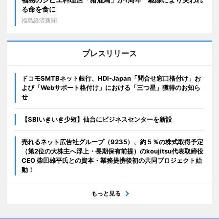
る命を食に
福島経済新聞
プレスリリース
ドコモSMTBネット銀行、HDI-Japan「問合せ窓口格付け」お
よび「Webサポート格付け」における「三つ星」獲得のお知ら
せ
【SBIいきいき少短】仙台にビジネスセンターを新設
売れるネット広告社グループ（9235）、約５％の株式取得予定
（第2位の大株主へ浮上・長期保有前提）のkoujitsu代表取締役
CEO 柴田雄平氏との資本・業務提携後初の共同プロジェクト始
動！
もっと見る