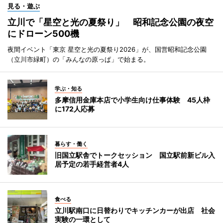
見る・遊ぶ
立川で「星空と光の夏祭り」 昭和記念公園の夜空
にドローン500機
夜間イベント「東京 星空と光の夏祭り2026」が、国営昭和記念公園
（立川市緑町）の「みんなの原っぱ」で始まる。
学ぶ・知る
多摩信用金庫本店で小学生向け仕事体験 45人枠
に172人応募
暮らす・働く
旧国立駅舎でトークセッション 国立駅前新ビル入
居予定の若手経営者4人
食べる
立川駅南口に日替わりでキッチンカーが出店 社会
実験の一環として