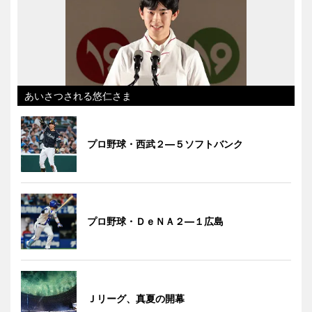
あいさつされる悠仁さま
プロ野球・西武２―５ソフトバンク
プロ野球・ＤｅＮＡ２―１広島
Ｊリーグ、真夏の開幕