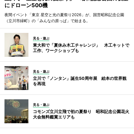
にドローン500機
夜間イベント「東京 星空と光の夏祭り2026」が、国営昭和記念公園
（立川市緑町）の「みんなの原っぱ」で始まる。
見る・遊ぶ
東大和で「夏休み木工チャレンジ」 木工キットで
工作、ワークショップも
見る・遊ぶ
立川で「ノンタン」誕生50周年展 絵本の世界観
を再現
見る・遊ぶ
コモンズ立川立飛で初の夏祭り 昭和記念公園花火
大会無料鑑賞エリアも