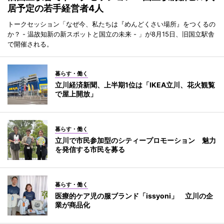
居予定の若手経営者4人
トークセッション「なぜ今、私たちは『めんどくさい場所』をつくるの
か？ - 温故知新の新スポットと国立の未来 - 」が8月15日、旧国立駅舎
で開催される。
暮らす・働く
立川経済新聞、上半期1位は「IKEA立川、花火観覧
で屋上開放」
暮らす・働く
立川で市民参加型のシティープロモーション 魅力
を発信する市民を募る
暮らす・働く
医療的ケア児の服ブランド「issyoni」 立川の企
業が商品化