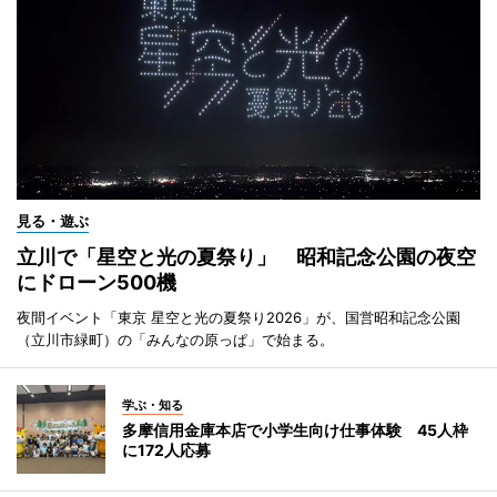
見る・遊ぶ
立川で「星空と光の夏祭り」 昭和記念公園の夜空
にドローン500機
夜間イベント「東京 星空と光の夏祭り2026」が、国営昭和記念公園
（立川市緑町）の「みんなの原っぱ」で始まる。
学ぶ・知る
多摩信用金庫本店で小学生向け仕事体験 45人枠
に172人応募