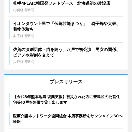
札幌4PLAに韓国発フォトブース 北海道初の常設店
札幌経済新聞
イオンタウン上里で「伝統芸能まつり」 獅子舞や太鼓、
着物体験も
本庄経済新聞
佐賀の演劇団体・猫を飼う、八戸で初公演 男女の関係、
ピアノや彫刻を交えて
八戸経済新聞
プレスリリース
【令和8年熊本地震 復興支援】被災された方に豊島区の公営住
宅等10戸を無償で貸し出します
医療介護ネットワーク協同組合 本店事務所をサンシャイン60へ
移転