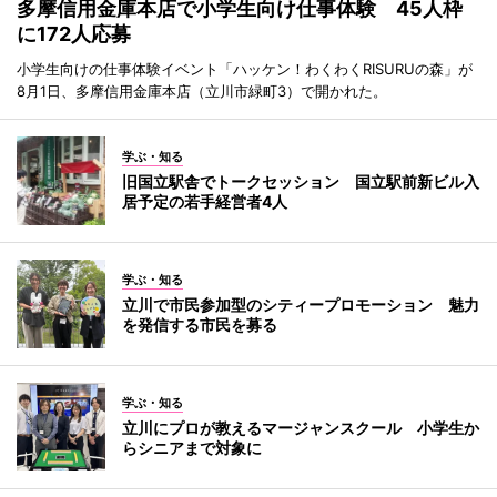
多摩信用金庫本店で小学生向け仕事体験 45人枠
に172人応募
小学生向けの仕事体験イベント「ハッケン！わくわくRISURUの森」が
8月1日、多摩信用金庫本店（立川市緑町3）で開かれた。
学ぶ・知る
旧国立駅舎でトークセッション 国立駅前新ビル入
居予定の若手経営者4人
学ぶ・知る
立川で市民参加型のシティープロモーション 魅力
を発信する市民を募る
学ぶ・知る
立川にプロが教えるマージャンスクール 小学生か
らシニアまで対象に