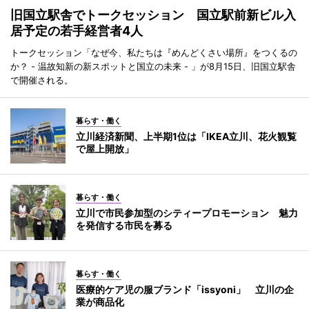
旧国立駅舎でトークセッション 国立駅前新ビル入
居予定の若手経営者4人
トークセッション「なぜ今、私たちは『めんどくさい場所』をつくるの
か？ - 温故知新の新スポットと国立の未来 - 」が8月15日、旧国立駅舎
で開催される。
暮らす・働く
立川経済新聞、上半期1位は「IKEA立川、花火観覧
で屋上開放」
暮らす・働く
立川で市民参加型のシティープロモーション 魅力
を発信する市民を募る
暮らす・働く
医療的ケア児の服ブランド「issyoni」 立川の企
業が商品化