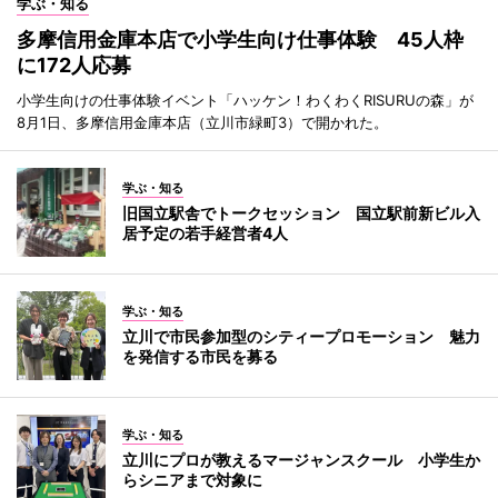
学ぶ・知る
多摩信用金庫本店で小学生向け仕事体験 45人枠
に172人応募
小学生向けの仕事体験イベント「ハッケン！わくわくRISURUの森」が
8月1日、多摩信用金庫本店（立川市緑町3）で開かれた。
学ぶ・知る
旧国立駅舎でトークセッション 国立駅前新ビル入
居予定の若手経営者4人
学ぶ・知る
立川で市民参加型のシティープロモーション 魅力
を発信する市民を募る
学ぶ・知る
立川にプロが教えるマージャンスクール 小学生か
らシニアまで対象に