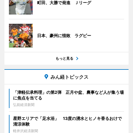
町田、大勝で発進 Ｊリーグ
日本、豪州に惜敗 ラグビー
もっと見る
みん経トピックス
「津軽伝承料理」の第2弾 正月や盆、農事など人が集う場
に焦点を当てる
弘前経済新聞
星野エリアで「足水浴」 13度の湧水とヒノキ香るおけで
清涼体験
軽井沢経済新聞