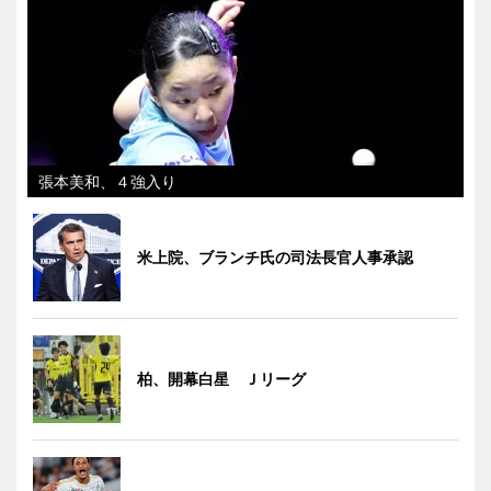
張本美和、４強入り
米上院、ブランチ氏の司法長官人事承認
柏、開幕白星 Ｊリーグ