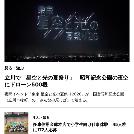
見る・遊ぶ
立川で「星空と光の夏祭り」 昭和記念公園の夜空
にドローン500機
夜間イベント「東京 星空と光の夏祭り2026」が、国営昭和記念公園
（立川市緑町）の「みんなの原っぱ」で始まる。
学ぶ・知る
多摩信用金庫本店で小学生向け仕事体験 45人枠
に172人応募