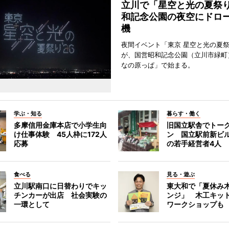
立川で「星空と光の夏祭
和記念公園の夜空にドロー
機
夜間イベント「東京 星空と光の夏祭り
が、国営昭和記念公園（立川市緑町
なの原っぱ」で始まる。
学ぶ・知る
暮らす・働く
多摩信用金庫本店で小学生向
旧国立駅舎でトー
け仕事体験 45人枠に172人
ン 国立駅前新ビ
応募
の若手経営者4人
食べる
見る・遊ぶ
立川駅南口に日替わりでキッ
東大和で「夏休み
チンカーが出店 社会実験の
ンジ」 木工キッ
一環として
ワークショップも