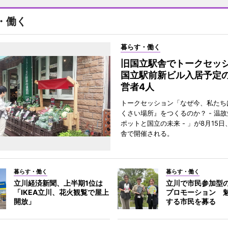
・働く
暮らす・働く
旧国立駅舎でトークセ
国立駅前新ビル入居予定
営者4人
トークセッション「なぜ今、私たち
くさい場所』をつくるのか？ - 温
ポットと国立の未来 - 」が8月15
舎で開催される。
暮らす・働く
暮らす・働く
立川経済新聞、上半期1位は
立川で市民参加型
「IKEA立川、花火観覧で屋上
プロモーション 
開放」
する市民を募る