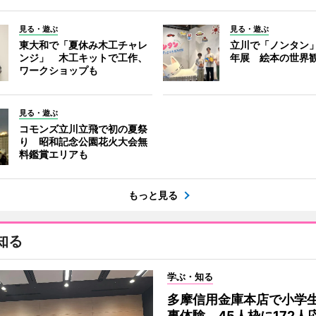
見る・遊ぶ
見る・遊ぶ
東大和で「夏休み木工チャレ
立川で「ノンタン」
ンジ」 木工キットで工作、
年展 絵本の世界
ワークショップも
見る・遊ぶ
コモンズ立川立飛で初の夏祭
り 昭和記念公園花火大会無
料鑑賞エリアも
もっと見る
知る
学ぶ・知る
多摩信用金庫本店で小学
事体験 45人枠に172人