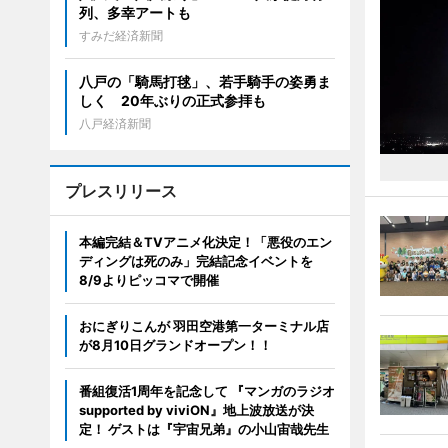
列、多幸アートも
すみだ経済新聞
八戸の「騎馬打毬」、若手騎手の姿勇ま
しく 20年ぶりの正式参拝も
八戸経済新聞
プレスリリース
本編完結＆TVアニメ化決定！「悪役のエン
ディングは死のみ」完結記念イベントを
8/9よりピッコマで開催
おにぎりこんが 羽田空港第一ターミナル店
が8月10日グランドオープン！！
番組復活1周年を記念して 『マンガのラジオ
supported by viviON』地上波放送が決
定！ ゲストは『宇宙兄弟』の小山宙哉先生