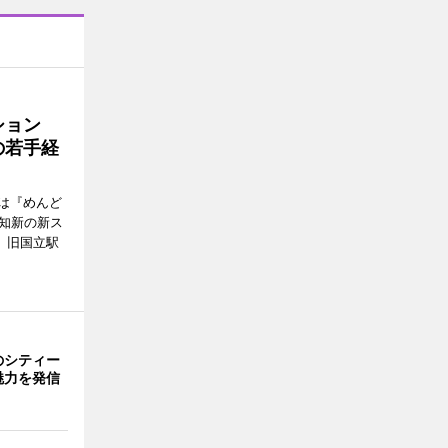
ッション
の若手経
は『めんど
故知新の新ス
日、旧国立駅
のシティー
魅力を発信