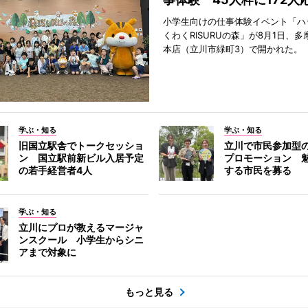
小学生向けの仕事体験イベント「ハ
くわくRISURUの森」が8月1日、
本店（立川市緑町3）で開かれた。
学ぶ・知る
学ぶ・知る
旧国立駅舎でトークセッショ
立川で市民参加型
ン 国立駅前新ビル入居予定
プロモーション 
の若手経営者4人
する市民を募る
学ぶ・知る
立川にプロが教えるマージャ
ンスクール 小学生からシニ
アまで対象に
もっと見る