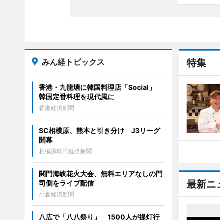
みん経トピックス
特集
香港・九龍塘に韓国料理店「Social」
韓国定番料理を現代風に
香港経済新聞
SC相模原、熊本と引き分け J3リーグ
開幕
相模原町田経済新聞
関門海峡花火大会、無料エリアなしの門
最新ニ
司側をライブ配信
小倉経済新聞
八広で「八八祭り」 1500人が提灯行