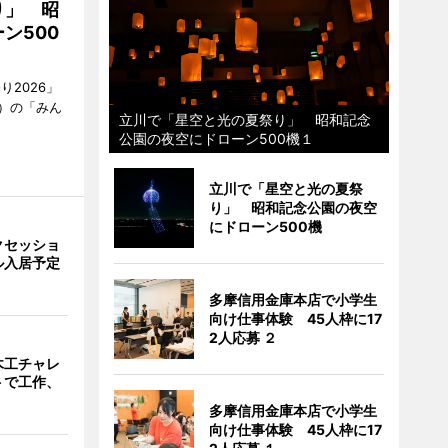
り」 昭
ン500
2026」
）の「みん
立川で「星空と光の夏祭り」 昭和記念
公園の夜空にドローン500機１
立川で「星空と光の夏祭
り」 昭和記念公園の夜空
にドローン500機
クセッショ
ル入居予定
多摩信用金庫本店で小学生
向け仕事体験 45人枠に17
2人応募 ２
木工チャレ
トで工作、
多摩信用金庫本店で小学生
向け仕事体験 45人枠に17