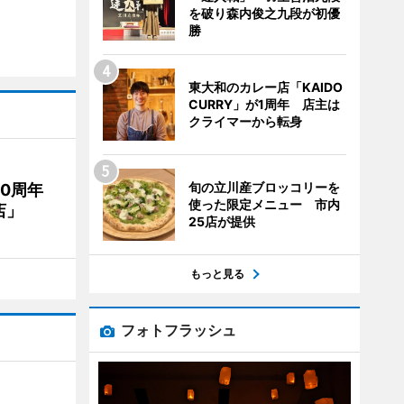
を破り森内俊之九段が初優
勝
東大和のカレー店「KAIDO
CURRY」が1周年 店主は
クライマーから転身
旬の立川産ブロッコリーを
20周年
使った限定メニュー 市内
店」
25店が提供
もっと見る
フォトフラッシュ