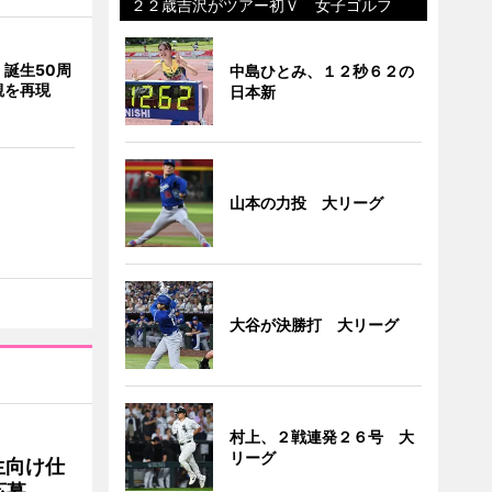
２２歳吉沢がツアー初Ｖ 女子ゴルフ
誕生50周
中島ひとみ、１２秒６２の
観を再現
日本新
山本の力投 大リーグ
大谷が決勝打 大リーグ
村上、２戦連発２６号 大
リーグ
生向け仕
応募