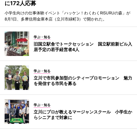
に172人応募
小学生向けの仕事体験イベント「ハッケン！わくわくRISURUの森」が
8月1日、多摩信用金庫本店（立川市緑町3）で開かれた。
学ぶ・知る
旧国立駅舎でトークセッション 国立駅前新ビル入
居予定の若手経営者4人
学ぶ・知る
立川で市民参加型のシティープロモーション 魅力
を発信する市民を募る
学ぶ・知る
立川にプロが教えるマージャンスクール 小学生か
らシニアまで対象に