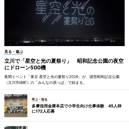
見る・遊ぶ
立川で「星空と光の夏祭り」 昭和記念公園の夜空
にドローン500機
夜間イベント「東京 星空と光の夏祭り2026」が、国営昭和記念公園
（立川市緑町）の「みんなの原っぱ」で始まる。
学ぶ・知る
多摩信用金庫本店で小学生向け仕事体験 45人枠
に172人応募