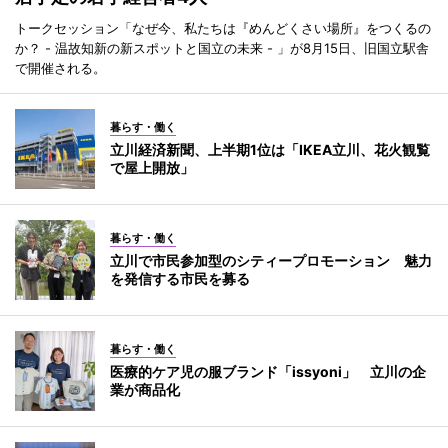
トークセッション「なぜ今、私たちは『めんどくさい場所』をつくるの
か？ - 温故知新の新スポットと国立の未来 - 」が8月15日、旧国立駅舎
で開催される。
暮らす・働く
立川経済新聞、上半期1位は「IKEA立川、花火観覧
で屋上開放」
暮らす・働く
立川で市民参加型のシティープロモーション 魅力
を発信する市民を募る
暮らす・働く
医療的ケア児の服ブランド「issyoni」 立川の企
業が商品化