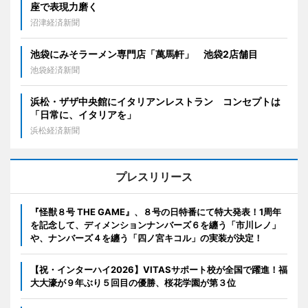
座で表現力磨く
沼津経済新聞
池袋にみそラーメン専門店「萬馬軒」 池袋2店舗目
池袋経済新聞
浜松・ザザ中央館にイタリアンレストラン コンセプトは
「日常に、イタリアを」
浜松経済新聞
プレスリリース
『怪獣８号 THE GAME』、８号の日特番にて特大発表！1周年
を記念して、ディメンションナンバーズ６を纏う「市川レノ」
や、ナンバーズ４を纏う「四ノ宮キコル」の実装が決定！
【祝・インターハイ2026】VITASサポート校が全国で躍進！福
大大濠が９年ぶり５回目の優勝、桜花学園が第３位