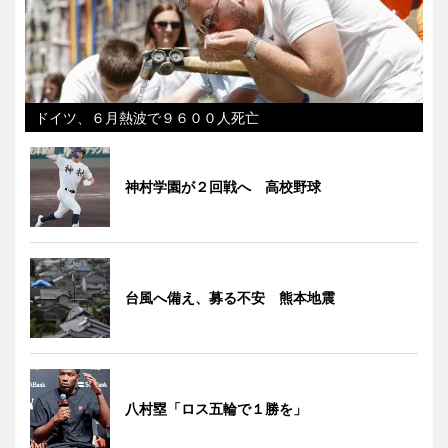
ドイツ、６月熱波で９６００人死亡
神村学園が２回戦へ 高校野球
台風へ備え、募る不安 熊本地震
八村塁「ロス五輪で１勝を」