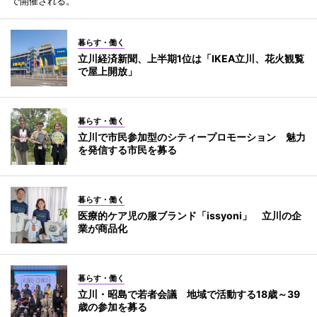
で開催される。
暮らす・働く
立川経済新聞、上半期1位は「IKEA立川、花火観覧
で屋上開放」
暮らす・働く
立川で市民参加型のシティープロモーション 魅力
を発信する市民を募る
暮らす・働く
医療的ケア児の服ブランド「issyoni」 立川の企
業が商品化
暮らす・働く
立川・昭島で若者会議 地域で活動する18歳～39
歳の参加を募る