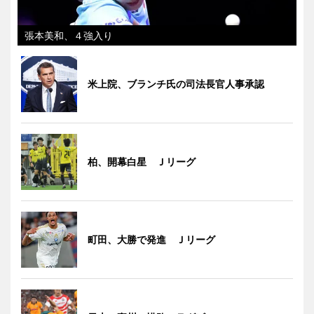
張本美和、４強入り
米上院、ブランチ氏の司法長官人事承認
柏、開幕白星 Ｊリーグ
町田、大勝で発進 Ｊリーグ