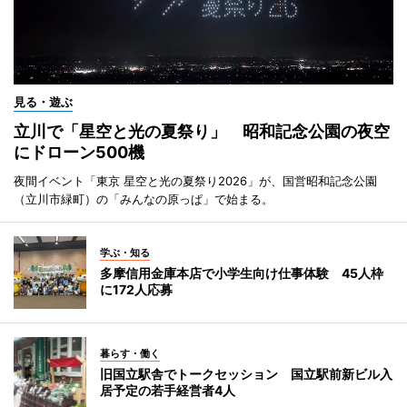
見る・遊ぶ
立川で「星空と光の夏祭り」 昭和記念公園の夜空
にドローン500機
夜間イベント「東京 星空と光の夏祭り2026」が、国営昭和記念公園
（立川市緑町）の「みんなの原っぱ」で始まる。
学ぶ・知る
多摩信用金庫本店で小学生向け仕事体験 45人枠
に172人応募
暮らす・働く
旧国立駅舎でトークセッション 国立駅前新ビル入
居予定の若手経営者4人