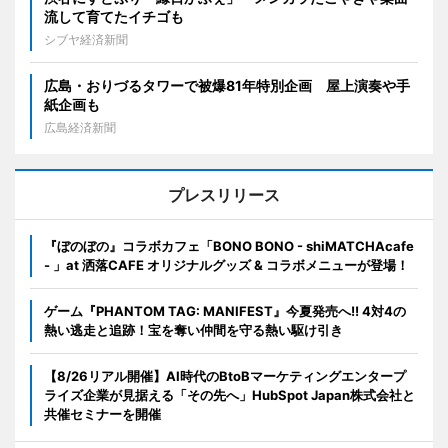
流して育てたイチゴも
シブヤ経済新聞
広島・おりづるタワーで被爆81年特別企画 屋上演奏や手
紙企画も
広島経済新聞
プレスリリース
『ぼのぼの』コラボカフェ「BONO BONO - shiMATCHAcafe
- 」at 洒落CAFE オリジナルグッズ & コラボメニューが登場！
ゲーム『PHANTOM TAG: MANIFEST』今夏発売へ!! 4対4の
熱い逃走と追跡！宝を奪い仲間を守る熱い駆け引き
【8/26リアル開催】AI時代のBtoBマーケティングエンタープ
ライズ企業が見据える「その先へ」HubSpot Japan株式会社と
共催セミナーを開催