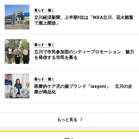
暮らす・働く
立川経済新聞、上半期1位は「IKEA立川、花火観覧
で屋上開放」
暮らす・働く
立川で市民参加型のシティープロモーション 魅力
を発信する市民を募る
暮らす・働く
医療的ケア児の服ブランド「issyoni」 立川の企
業が商品化
もっと見る