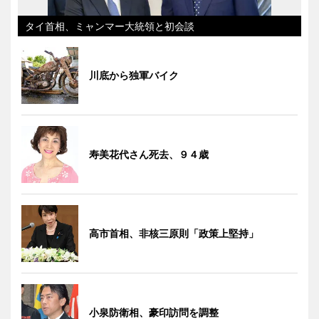
タイ首相、ミャンマー大統領と初会談
川底から独軍バイク
寿美花代さん死去、９４歳
高市首相、非核三原則「政策上堅持」
小泉防衛相、豪印訪問を調整