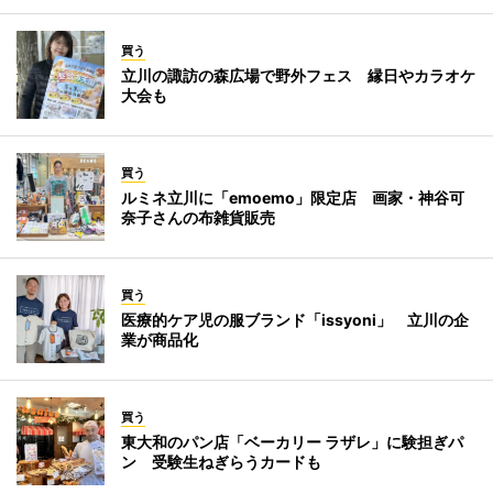
買う
立川の諏訪の森広場で野外フェス 縁日やカラオケ
大会も
買う
ルミネ立川に「emoemo」限定店 画家・神谷可
奈子さんの布雑貨販売
買う
医療的ケア児の服ブランド「issyoni」 立川の企
業が商品化
買う
東大和のパン店「ベーカリー ラザレ」に験担ぎパ
ン 受験生ねぎらうカードも