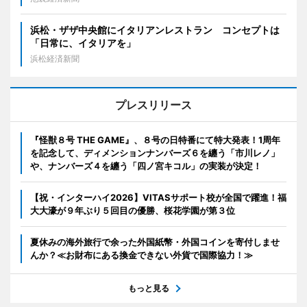
浜松・ザザ中央館にイタリアンレストラン コンセプトは
「日常に、イタリアを」
浜松経済新聞
プレスリリース
『怪獣８号 THE GAME』、８号の日特番にて特大発表！1周年
を記念して、ディメンションナンバーズ６を纏う「市川レノ」
や、ナンバーズ４を纏う「四ノ宮キコル」の実装が決定！
【祝・インターハイ2026】VITASサポート校が全国で躍進！福
大大濠が９年ぶり５回目の優勝、桜花学園が第３位
夏休みの海外旅行で余った外国紙幣・外国コインを寄付しませ
んか？≪お財布にある換金できない外貨で国際協力！≫
もっと見る