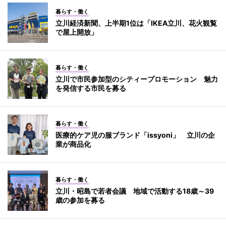
暮らす・働く
立川経済新聞、上半期1位は「IKEA立川、花火観覧
で屋上開放」
暮らす・働く
立川で市民参加型のシティープロモーション 魅力
を発信する市民を募る
暮らす・働く
医療的ケア児の服ブランド「issyoni」 立川の企
業が商品化
暮らす・働く
立川・昭島で若者会議 地域で活動する18歳～39
歳の参加を募る