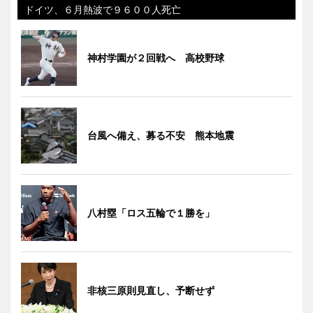
ドイツ、６月熱波で９６００人死亡
神村学園が２回戦へ 高校野球
台風へ備え、募る不安 熊本地震
八村塁「ロス五輪で１勝を」
非核三原則見直し、予断せず