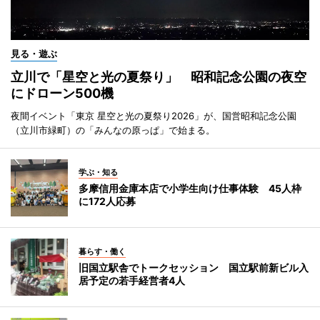
見る・遊ぶ
立川で「星空と光の夏祭り」 昭和記念公園の夜空
にドローン500機
夜間イベント「東京 星空と光の夏祭り2026」が、国営昭和記念公園
（立川市緑町）の「みんなの原っぱ」で始まる。
学ぶ・知る
多摩信用金庫本店で小学生向け仕事体験 45人枠
に172人応募
暮らす・働く
旧国立駅舎でトークセッション 国立駅前新ビル入
居予定の若手経営者4人