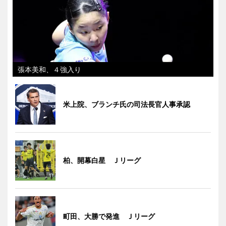
張本美和、４強入り
米上院、ブランチ氏の司法長官人事承認
柏、開幕白星 Ｊリーグ
町田、大勝で発進 Ｊリーグ