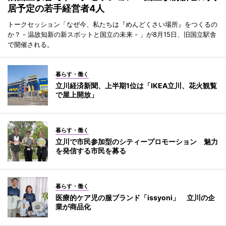
居予定の若手経営者4人
トークセッション「なぜ今、私たちは『めんどくさい場所』をつくるの
か？ - 温故知新の新スポットと国立の未来 - 」が8月15日、旧国立駅舎
で開催される。
暮らす・働く
立川経済新聞、上半期1位は「IKEA立川、花火観覧
で屋上開放」
暮らす・働く
立川で市民参加型のシティープロモーション 魅力
を発信する市民を募る
暮らす・働く
医療的ケア児の服ブランド「issyoni」 立川の企
業が商品化