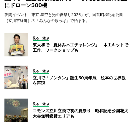
にドローン500機
夜間イベント「東京 星空と光の夏祭り2026」が、国営昭和記念公園
（立川市緑町）の「みんなの原っぱ」で始まる。
見る・遊ぶ
東大和で「夏休み木工チャレンジ」 木工キットで
工作、ワークショップも
見る・遊ぶ
立川で「ノンタン」誕生50周年展 絵本の世界観
を再現
見る・遊ぶ
コモンズ立川立飛で初の夏祭り 昭和記念公園花火
大会無料鑑賞エリアも