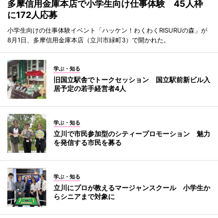
多摩信用金庫本店で小学生向け仕事体験 45人枠
に172人応募
小学生向けの仕事体験イベント「ハッケン！わくわくRISURUの森」が
8月1日、多摩信用金庫本店（立川市緑町3）で開かれた。
学ぶ・知る
旧国立駅舎でトークセッション 国立駅前新ビル入
居予定の若手経営者4人
学ぶ・知る
立川で市民参加型のシティープロモーション 魅力
を発信する市民を募る
学ぶ・知る
立川にプロが教えるマージャンスクール 小学生か
らシニアまで対象に