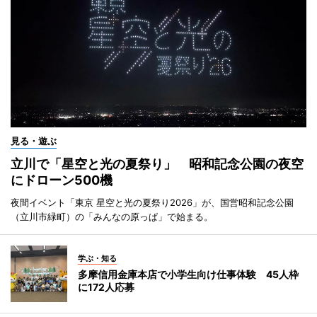
見る・遊ぶ
立川で「星空と光の夏祭り」 昭和記念公園の夜空
にドローン500機
夜間イベント「東京 星空と光の夏祭り2026」が、国営昭和記念公園
（立川市緑町）の「みんなの原っぱ」で始まる。
学ぶ・知る
多摩信用金庫本店で小学生向け仕事体験 45人枠
に172人応募