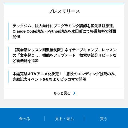
プレスリリース
テックジム、法人向けにプログラミング講師を客先常駐派遣。
Claude Code講座・Python講座を永田町にて毎週無料で対面
開催
【英会話レッスン回数無制限】ネイティブキャンプ、レッスン
の「文字起こし」機能をアップデート 検索や部分リピートな
ど新機能を追加
本編完結＆TVアニメ化決定！「悪役のエンディングは死のみ」
完結記念イベントを8/9よりピッコマで開催
もっと見る
食べる
見る・遊ぶ
買う