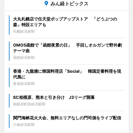
みん経トピックス
大丸札幌店で任天堂ポップアップストア 「どうぶつの
森」特設エリアも
札幌経済新聞
OMO5函館で「函館夜景の日」 手回しオルガンで野外劇
テーマ曲
函館経済新聞
香港・九龍塘に韓国料理店「Social」 韓国定番料理を現
代風に
香港経済新聞
SC相模原、熊本と引き分け J3リーグ開幕
相模原町田経済新聞
関門海峡花火大会、無料エリアなしの門司側をライブ配信
小倉経済新聞