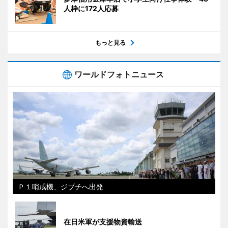
人枠に172人応募
もっと見る
ワールドフォトニュース
Ｐ１哨戒機、ジブチへ出発
在日米軍が支援物資輸送