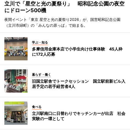
立川で「星空と光の夏祭り」 昭和記念公園の夜空
にドローン500機
夜間イベント「東京 星空と光の夏祭り2026」が、国営昭和記念公園
（立川市緑町）の「みんなの原っぱ」で始まる。
学ぶ・知る
多摩信用金庫本店で小学生向け仕事体験 45人枠
に172人応募
暮らす・働く
旧国立駅舎でトークセッション 国立駅前新ビル入
居予定の若手経営者4人
食べる
立川駅南口に日替わりでキッチンカーが出店 社会
実験の一環として