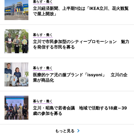
暮らす・働く
立川経済新聞、上半期1位は「IKEA立川、花火観覧
で屋上開放」
暮らす・働く
立川で市民参加型のシティープロモーション 魅力
を発信する市民を募る
暮らす・働く
医療的ケア児の服ブランド「issyoni」 立川の企
業が商品化
暮らす・働く
立川・昭島で若者会議 地域で活動する18歳～39
歳の参加を募る
もっと見る