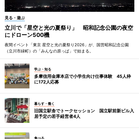
見る・遊ぶ
立川で「星空と光の夏祭り」 昭和記念公園の夜空
にドローン500機
夜間イベント「東京 星空と光の夏祭り2026」が、国営昭和記念公園
（立川市緑町）の「みんなの原っぱ」で始まる。
学ぶ・知る
多摩信用金庫本店で小学生向け仕事体験 45人枠
に172人応募
暮らす・働く
旧国立駅舎でトークセッション 国立駅前新ビル入
居予定の若手経営者4人
食べる