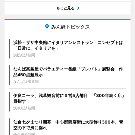
もっと見る
みん経トピックス
浜松・ザザ中央館にイタリアンレストラン コンセプトは
「日常に、イタリアを」
浜松経済新聞
なんば高島屋でバラエティー番組「プレバト」展覧会 作
品450点超展示
なんば経済新聞
伊良コーラ、浅草観音前に直営5店舗目 「300年続く店」
目指す
浅草経済新聞
仙台七夕まつり開幕 中心部商店街に大型飾り300本、青
空の下で風に揺れ
仙台経済新聞