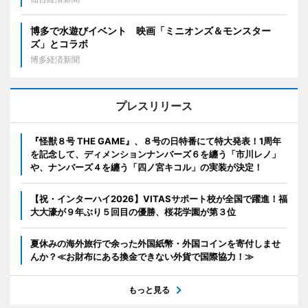
博多で水遊びイベント 映画「ミニオンズ＆モンスター
ズ」とコラボ
博多経済新聞
プレスリリース
『怪獣８号 THE GAME』、８号の日特番にて特大発表！1周年
を記念して、ディメンションナンバーズ６を纏う「市川レノ」
や、ナンバーズ４を纏う「四ノ宮キコル」の実装が決定！
【祝・インターハイ2026】VITASサポート校が全国で躍進！福
大大濠が９年ぶり５回目の優勝、桜花学園が第３位
夏休みの海外旅行で余った外国紙幣・外国コインを寄付しませ
んか？≪お財布にある換金できない外貨で国際協力！≫
もっと見る