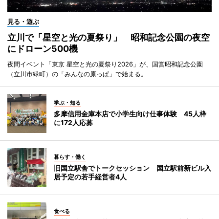
見る・遊ぶ
立川で「星空と光の夏祭り」 昭和記念公園の夜空
にドローン500機
夜間イベント「東京 星空と光の夏祭り2026」が、国営昭和記念公園
（立川市緑町）の「みんなの原っぱ」で始まる。
学ぶ・知る
多摩信用金庫本店で小学生向け仕事体験 45人枠
に172人応募
暮らす・働く
旧国立駅舎でトークセッション 国立駅前新ビル入
居予定の若手経営者4人
食べる