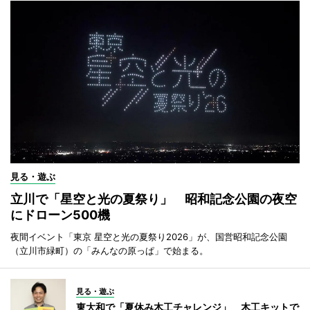
見る・遊ぶ
立川で「星空と光の夏祭り」 昭和記念公園の夜空
にドローン500機
夜間イベント「東京 星空と光の夏祭り2026」が、国営昭和記念公園
（立川市緑町）の「みんなの原っぱ」で始まる。
見る・遊ぶ
東大和で「夏休み木工チャレンジ」 木工キットで