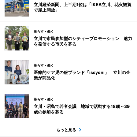
立川経済新聞、上半期1位は「IKEA立川、花火観覧
で屋上開放」
暮らす・働く
立川で市民参加型のシティープロモーション 魅力
を発信する市民を募る
暮らす・働く
医療的ケア児の服ブランド「issyoni」 立川の企
業が商品化
暮らす・働く
立川・昭島で若者会議 地域で活動する18歳～39
歳の参加を募る
もっと見る